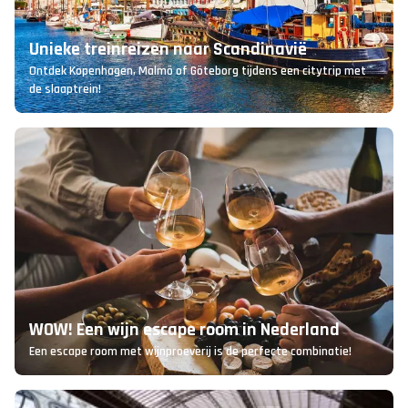
Unieke treinreizen naar Scandinavië
Ontdek Kopenhagen, Malmö of Göteborg tijdens een citytrip met
de slaaptrein!
WOW! Een wijn escape room in Nederland
Een escape room met wijnproeverij is de perfecte combinatie!