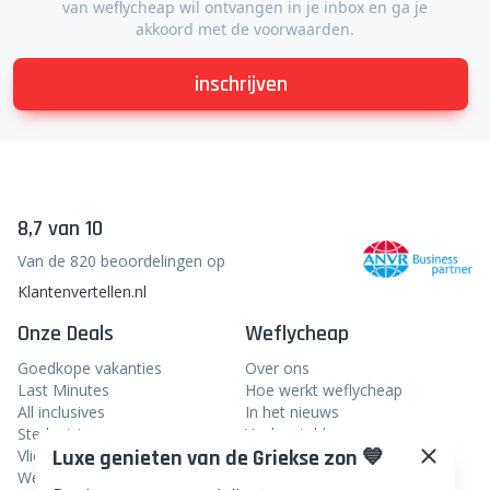
van weflycheap wil ontvangen in je inbox en ga je
akkoord met de voorwaarden.
inschrijven
8,7 van 10
Van de 820 beoordelingen op
Klantenvertellen.nl
Onze Deals
Weflycheap
Goedkope vakanties
Over ons
Last Minutes
Hoe werkt weflycheap
All inclusives
In het nieuws
Stedentrips
Veelgestelde vragen
Luxe genieten van de Griekse zon 💙
Vliegtickets
Blog
Weekendje weg