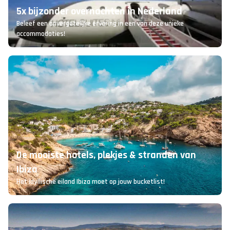
5x bijzonder overnachten in Nederland
Beleef een onvergetelijke ervaring in een van deze unieke
accommodaties!
De mooiste hotels, plekjes & stranden van
Ibiza
Het idyllische eiland Ibiza moet op jouw bucketlist!