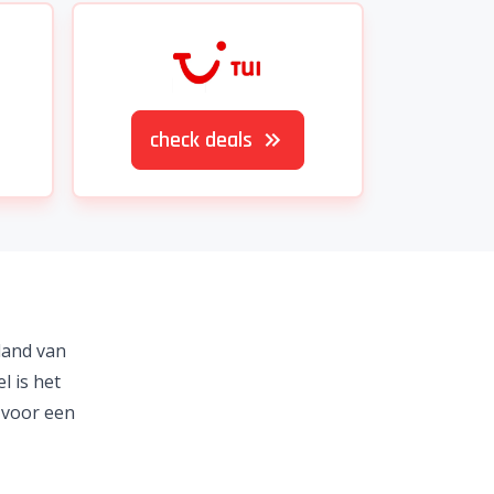
check deals
iland van
l is het
 voor een