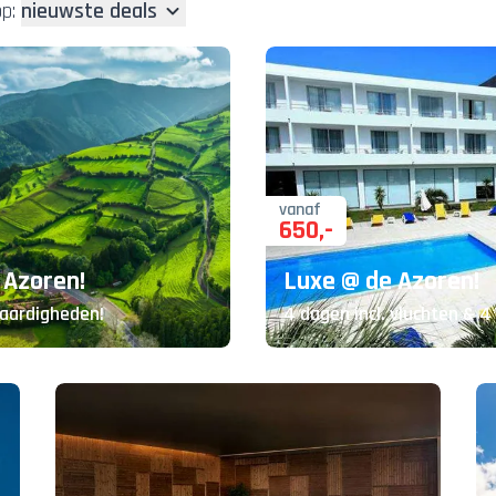
p:
nieuwste deals
vanaf
650
,-
 Azoren!
Luxe @ de Azoren!
waardigheden!
4 dagen incl. vluchten & 4*