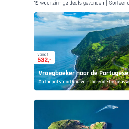
19
waanzinnige deal
s
gevonden
Sorteer o
vanaf
532
,-
Vroegboeker naar de Portugese
Op loopafstand van verschillende beziens