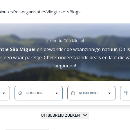
minutes
Reisorganisaties
Vliegtickets
Blogs
Vakantie São Miguel
ntie São Miguel
en bewonder de waanzinnige natuur. Dit is
s een waar pareltje. Check onderstaande deals en laat die 
beginnen!
UITGEBREID ZOEKEN