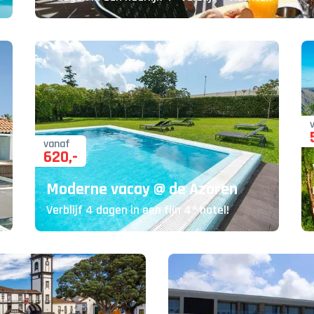
vanaf
620
,-
Moderne vacay @ de Azoren
Verblijf 4 dagen in een fijn 4* hotel!