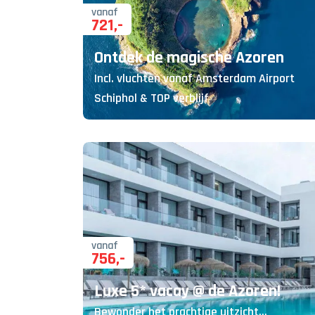
vanaf
721
,-
Ontdek de magische Azoren
Incl. vluchten vanaf Amsterdam Airport
Schiphol & TOP verblijf
vanaf
756
,-
Luxe 5* vacay @ de Azoren!
Bewonder het prachtige uitzicht...