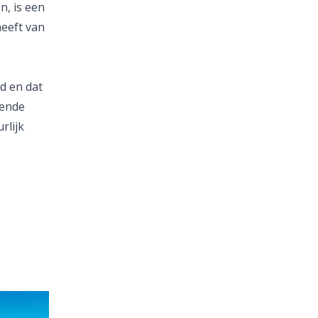
n, is een
heeft van
d en dat
mende
rlijk