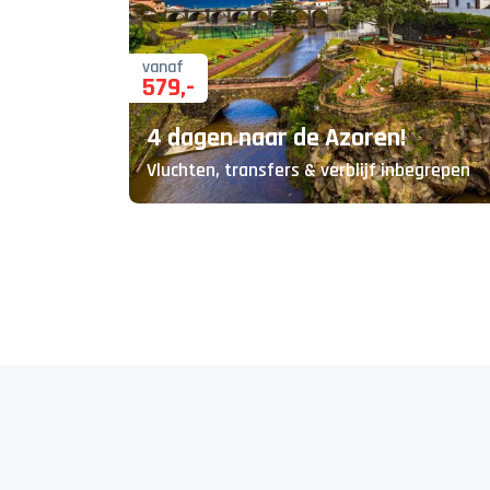
vanaf
579
,-
4 dagen naar de Azoren!
Vluchten, transfers & verblijf inbegrepen