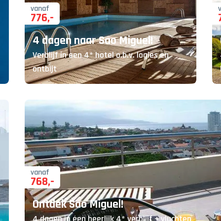
vanaf
776
,-
4 dagen naar Sao Miguel!
Verblijf in een 4* hotel o.b.v. logies en
ontbijt
vanaf
768
,-
Ontdek Sao Miguel!
4 dagen in een heerlijk 4* verblijf + vluchten