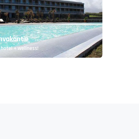
nvakantie
hotel + wellness!