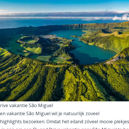
Drive vakantie São Miguel
en vakantie São Miguel wil je natuurlijk zoveel
highlights
bezoeken. Omdat het eiland zóveel mooie plekjes 