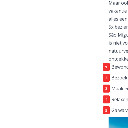
Maar ook
vakantie 
alles een
5x bezie
São Migu
is niet 
natuurver
ontdekk
Bewonde
Bezoek 
Maak ee
Relaxen
Ga walv