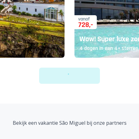
vanaf
728
,-
Wow! Super luxe zo
4 dagen in een 4+ sterren 
Bekijk een vakantie São Miguel bij onze partners