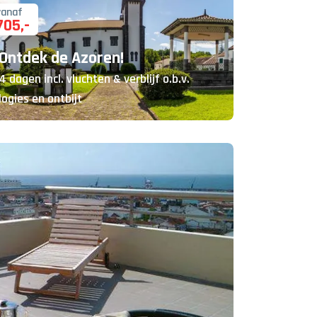
vanaf
705
,-
Ontdek de Azoren!
4 dagen incl. vluchten & verblijf o.b.v.
logies en ontbijt