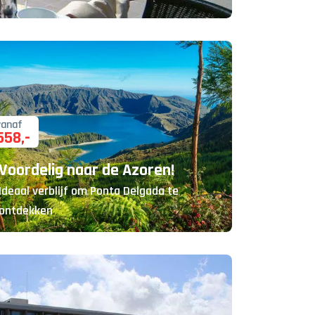
vanaf
558
,-
Voordelig naar de Azoren!
Ideaal verblijf om Ponta Delgada te
ontdekken