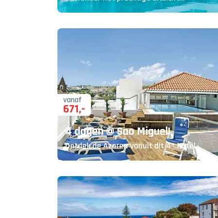
vanaf
671
,-
4 dagen @ Sao Miguel!
Ontdek de Azoren vanuit dit 4* hotel