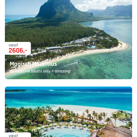
vanaf
2606
,-
Magisch Mauritius
All inclusive adults only = amazing!
vanaf