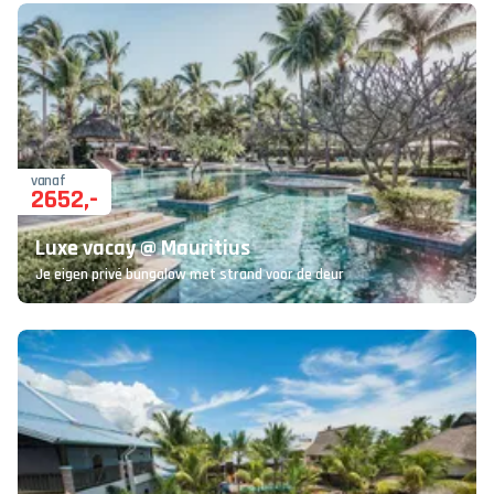
vanaf
2652
,-
Luxe vacay @ Mauritius
Je eigen privé bungalow met strand voor de deur