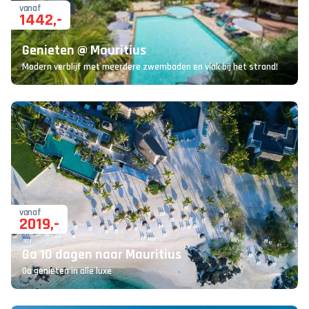
vanaf
1442
,-
Genieten @ Mauritius
Modern verblijf met meerdere zwembaden en vlak bij het strand!
vanaf
2019
,-
Ga 10 dagen naar Mauritius
Ga genieten in alle luxe