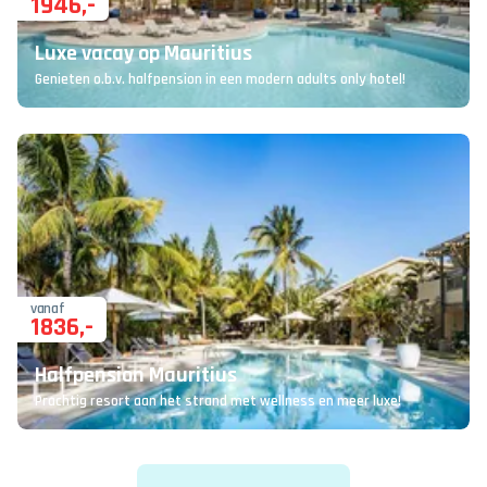
1946
,-
Luxe vacay op Mauritius
Genieten o.b.v. halfpension in een modern adults only hotel!
vanaf
1836
,-
Halfpension Mauritius
Prachtig resort aan het strand met wellness en meer luxe!