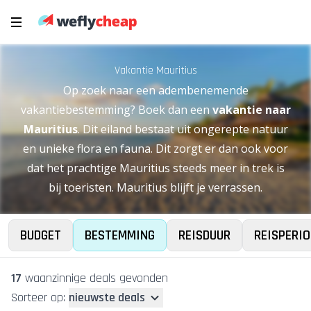
Vakantie Mauritius
Op zoek naar een adembenemende
vakantiebestemming? Boek dan een
vakantie naar
Mauritius
. Dit eiland bestaat uit ongerepte natuur
en unieke flora en fauna. Dit zorgt er dan ook voor
dat het prachtige Mauritius steeds meer in trek is
bij toeristen. Mauritius blijft je verrassen.
BUDGET
BESTEMMING
REISDUUR
REISPERIO
17
waanzinnige deal
s
gevonden
Sorteer op:
nieuwste deals