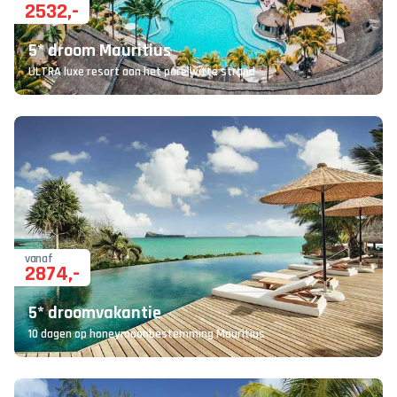
2532
,-
5* droom Mauritius
ULTRA luxe resort aan het parelwitte strand
vanaf
2874
,-
5* droomvakantie
10 dagen op honeymoonbestemming Mauritius