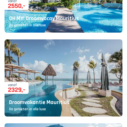
vanaf
2550
,-
OH MY! Droomvacay Mauritius
Ga genieten in alle luxe
vanaf
2329
,-
Droomvakantie Mauritius
Ga genieten in alle luxe