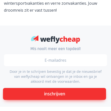
Uitzondering is wel de zomervakantie. Dan is het vaak
verstandig om iets vroeger te boeken.
Hoe weet ik of ik een goedkope vakantie boek?
Als je veel prijzen vergelijkt dan weet je al snel wanneer
je goed zit. Een trip naar New York, zonvakantie naar
Bali, stedentrip Rome of goedkope vlucht naar de
Seychellen? Weflycheap zoekt de beste deals in alle
categorieën: van
stedentrips
en pakketreizen tot
wintersportvakanties en verre zonvakanties. Jouw
droomreis zit er vast tussen!
Mis nooit meer een topdeal!