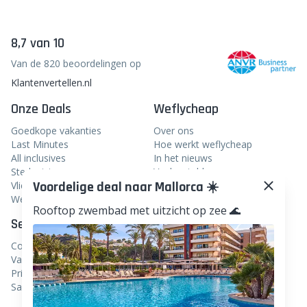
Door je in te schrijven bevestig je dat je de nieuwsbrief
van weflycheap wil ontvangen in je inbox en ga je
akkoord met de voorwaarden.
inschrijven
Voordelige deal naar Mallorca ☀️
8,7 van 10
Rooftop zwembad met uitzicht op zee 🌊
Van de 820 beoordelingen op
Klantenvertellen.nl
Onze Deals
Weflycheap
Goedkope vakanties
Over ons
Last Minutes
Hoe werkt weflycheap