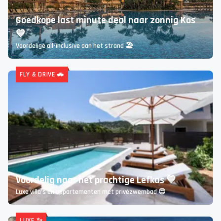
ALL-INCLUSIVE ☀️
Goedkope last minute deal naar zonnig Kos
💙
Voordelige all-inclusive aan het strand 🏖️
FLY & DRIVE 🚗