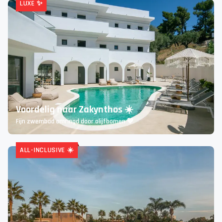
Ga mee op deze heerlijke 8-daagse cruise 🚢
Ontdek de schoonheid van de Middellandse Zee
LUXE ✨
Voordelig naar Zakynthos ☀️
Fijn zwembad omringd door olijfbomen 💚