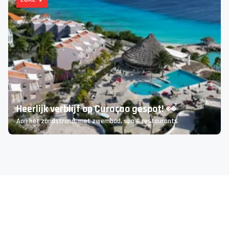
Voordelig naar het prachtige Lefkas 💙
Luxe villa’s en appartementen met privézwembad 😍
LUXE ✨
Heerlijk verblijf op Curaçao gespot! 👀
Aan het zandstrand, met zwembad, spa & restaurants