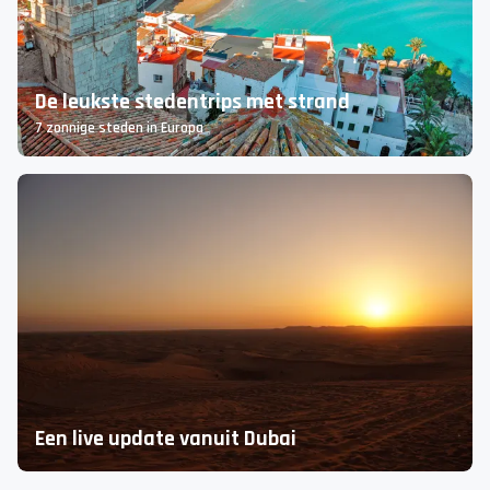
Malta ontdekken
De leukste activiteiten & must-do’s!
De leukste stedentrips met strand
7 zonnige steden in Europa