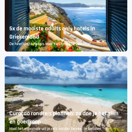
Zorgeloos parkeren bij Schiphol
Dit moet je weten
5x de mooiste adults only hotels in
Griekenland
De heerlijkste hotels voor een kindvrije vakantie!