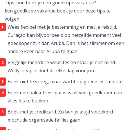
dag de websites van alle vakantie-aanbieders, op zoek
naar de beste deal voor jou!
Wat is een goedkope vakantie?
Een goedkope vakantie is een vakantie die goedkoper
is dan gemiddeld met een goede prijs-
kwaliteitverhouding. Dit kan een los vliegticket, een
complete pakketreis of een goedkoop weekendje weg
zijn. Op weflycheap.nl vind je het allemaal!
Tips: hoe boek je een goedkope vakantie?
Een goedkope vakantie boek je door deze tips te
volgen:
Wees flexibel met je bestemming en met je reistijd.
Curaçao kan bijvoorbeeld op hetzelfde moment veel
goedkoper zijn dan Aruba. Dan is het slimmer om een
andere keer naar Aruba te gaan.