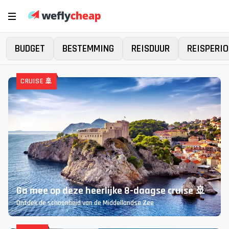
BUDGET
BESTEMMING
REISDUUR
REISPERIO
Er is iets mis gegaan...
Bij het zoeken naar deals is er iets misgegaan. Probeer
het later nog eens. Excuses voor het ongemak.
Bekijk alle vakanties
CRUISE 🚢