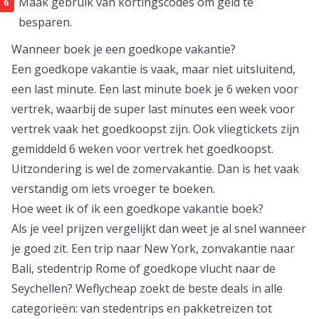
Vergelijk meerdere websites en staar je niet blind.
Weflycheap.nl doet dit elke dag voor jou.
Boek niet te vroeg, maar wacht op goede
last minute
.
Boek een pakketreis, dat is vaak veel goedkoper dan
alles los te boeken.
Boek met je creditcard. Zo ben je altijd verzekerd
mocht de organisatie failliet gaan.
Maak gebruik van
kortingscodes
om geld te
besparen.
Wanneer boek je een goedkope vakantie?
Een goedkope vakantie is vaak, maar niet uitsluitend,
een last minute. Een last minute boek je 6 weken voor
vertrek, waarbij de super last minutes een week voor
vertrek vaak het goedkoopst zijn. Ook
vliegtickets
zijn
gemiddeld 6 weken voor vertrek het goedkoopst.