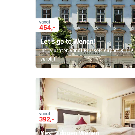
vanaf
454
,-
Let's go to Wenen!
Incl. vluchten vanaf Brussels Airport & TOP
verblijf
vanaf
392
,-
Yes! 3 dagen Wenen