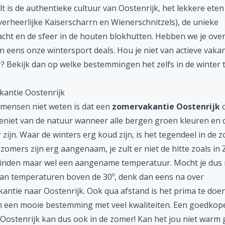
 is de authentieke cultuur van Oostenrijk, het lekkere eten
verheerlijke Kaiserscharrn en Wienerschnitzels), de unieke
acht en de sfeer in de houten blokhutten. Hebben we je ove
n eens onze
wintersport
deals. Hou je niet van actieve vakan
r? Bekijk dan op welke
bestemmingen
het zelfs in de winter 
antie Oostenrijk
 mensen niet weten is dat een
zomervakantie Oostenrijk
o
 Geniet van de natuur wanneer alle bergen groen kleuren en
 zijn. Waar de winters erg koud zijn, is het tegendeel in de 
zomers zijn erg aangenaam, je zult er niet de hitte zoals in 
inden maar wel een aangename temperatuur. Mocht je dus 
 van temperaturen boven de 30º, denk dan eens na over
antie naar Oostenrijk. Ook qua afstand is het prima te doen
h een mooie bestemming met veel kwaliteiten. Een goedkop
 Oostenrijk kan dus ook in de zomer! Kan het jou niet warm