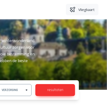
Vliegkaart
ar winterwonderland
cultuur zorgen voor
mooie bestemming en
hebben de beste
resultaten