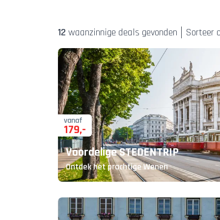
12
waanzinnige deal
s
gevonden
Sorteer o
vanaf
179
,-
Voordelige STEDENTRIP
Ontdek het prachtige Wenen