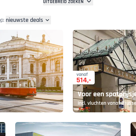
UITGEBREID ZOEKEN
p:
nieuwste deals
vanaf
514
,-
Voor een spotprijs
Incl. vluchten vanaf Brusse