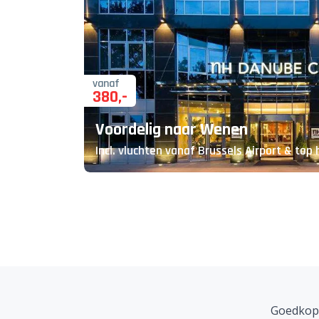
vanaf
380
,-
Voordelig naar Wenen
Incl. vluchten vanaf Brussels Airport & top 
Goedkope