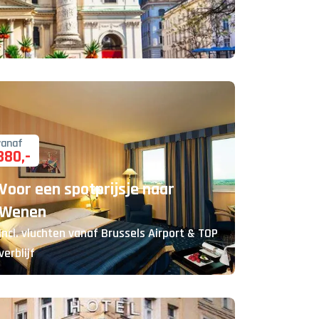
vanaf
380
,-
Voor een spotprijsje naar
Wenen
Incl. vluchten vanaf Brussels Airport & TOP
verblijf