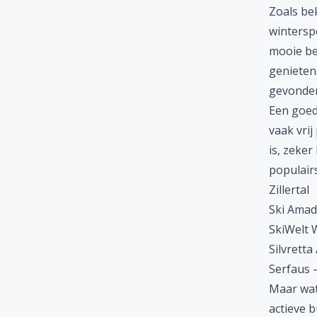
Zoals bek
wintersp
mooie be
genieten
gevonden 
Een goed
vaak vrij
is, zeker
populairs
Zillertal
Ski Amad
SkiWelt W
Silvrett
Serfaus –
Maar wat 
actieve b