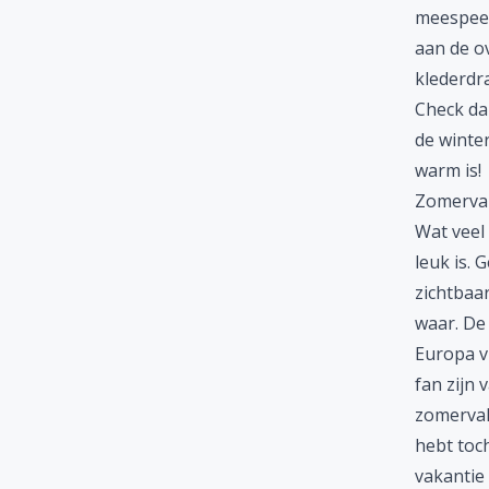
meespeelt
aan de o
klederdr
Check da
de winte
warm is!
Zomervak
Wat veel
leuk is.
zichtbaar
waar. De 
Europa v
fan zijn
zomervak
hebt toc
vakantie