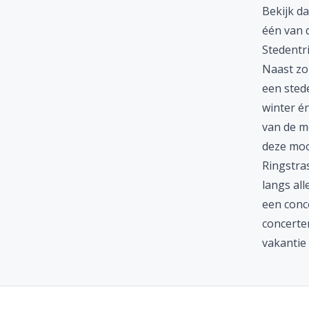
Bekijk d
één van 
Stedentr
Naast zo
een sted
winter én
van de m
deze moo
Ringstra
langs al
een conce
concerte
vakantie 