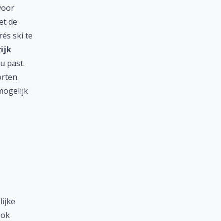
voor
et de
és ski te
ijk
u past.
orten
mogelijk
lijke
ook