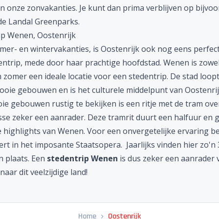
an onze
zonvakanties
. Je kunt dan prima verblijven op bijvo
de
Landal Greenparks
.
ip Wenen, Oostenrijk
mer- en wintervakanties, is Oostenrijk ook nog eens perfec
entrip, mede door haar prachtige hoofdstad.
Wenen
is zowel
 zomer een ideale locatie voor een stedentrip. De stad loop
ooie gebouwen en is het culturele middelpunt van Oostenri
ie gebouwen rustig te bekijken is een ritje met de tram ove
sse zeker een aanrader. Deze tramrit duurt een halfuur en 
le highlights van Wenen. Voor een onvergetelijke ervaring b
rt in het imposante Staatsopera. Jaarlijks vinden hier zo'n
n plaats. Een
stedentrip Wenen
is dus zeker een aanrader 
naar dit veelzijdige land!
Home
Oostenrijk