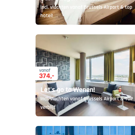
Incl. vluchten vanaf Brussels Airport & top
hotel!
vanaf
374
,-
Let's go to Wenen!
Incl. vluchten vanaf Brussels Airport & TOP
verblijf