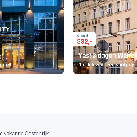
vanaf
332
,-
Yes! 3 dagen Wene
hotel!
Ontdek voor een spotprijs
 vakantie Oostenrijk