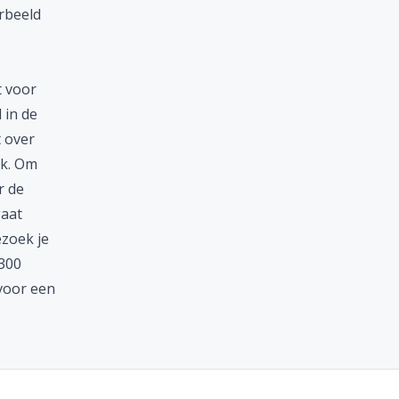
orbeeld
t voor
 in de
t over
jk. Om
r de
gaat
ezoek je
 300
voor een