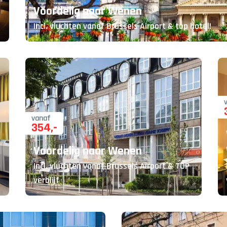
Voordelig naar Wenen
Incl. vluchten vanaf Brussels Airport & top hotel!
vanaf
354
,-
Voordelig naar Wenen
Incl. vluchten vanaf Brussels Airport & TOP
verblijf