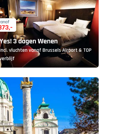
vanaf
373
,-
Yes! 3 dagen Wenen
Incl. vluchten vanaf Brussels Airport & TOP
verblijf