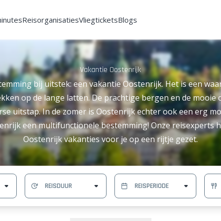
minutes
Reisorganisaties
Vliegtickets
Blogs
Vakantie Oostenrijk
emming bij uitstek: een vakantie Oostenrijk. Het is een wa
ekken op de lange latten. De prachtige bergen en de mooie 
erse uitstap. In de zomer is Oostenrijk echter ook een erg 
enrijk een multifunctionele bestemming! Onze reisexperts 
Oostenrijk vakanties voor je op een rijtje gezet.