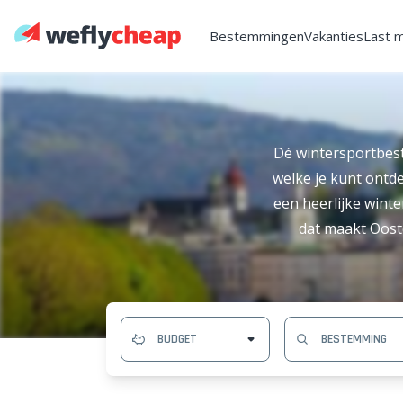
Bestemmingen
Vakanties
Last 
Dé wintersportbest
welke je kunt ontd
een heerlijke wint
dat maakt Oost