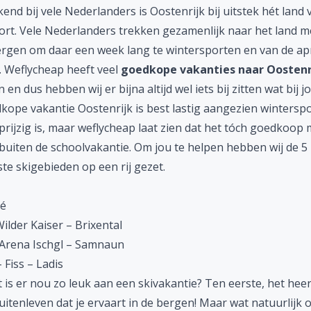
end bij vele Nederlanders is Oostenrijk bij uitstek hét land 
ort. Vele Nederlanders trekken gezamenlijk naar het land m
rgen om daar een week lang te wintersporten en van de apr
. Weflycheap heeft veel
goedkope
vakanties naar Oostenr
en dus hebben wij er bijna altijd wel iets bij zitten wat bij jo
kope vakantie Oostenrijk is best lastig aangezien wintersp
 prijzig is, maar weflycheap laat zien dat het tóch goedkoop 
 buiten de schoolvakantie. Om jou te helpen hebben wij de 5
te skigebieden op een rij gezet.
é
ilder Kaiser – Brixental
a Arena Ischgl – Samnaun
 Fiss – Ladis
is er nou zo leuk aan een skivakantie? Ten eerste, het heer
uitenleven dat je ervaart in de bergen! Maar wat natuurlijk 