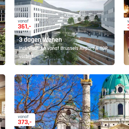
vanaf
361
,-
3 dagen Wenen
Incl. vluchten vanaf Brussels Airport & TOP
verblijf
vanaf
373
,-