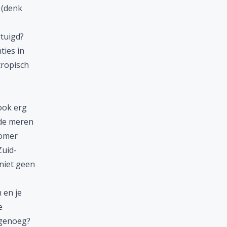
 (denk
rtuigd?
ties in
tropisch
ok erg
 de meren
zomer
Zuid-
niet geen
 en je
e
 genoeg?