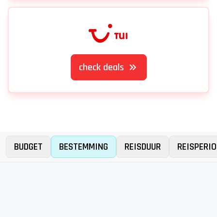
check deals
BUDGET
BESTEMMING
REISDUUR
REISPERIO
Er is iets mis gegaan...
Bij het zoeken naar deals is er iets misgegaan. Probeer
het later nog eens. Excuses voor het ongemak.