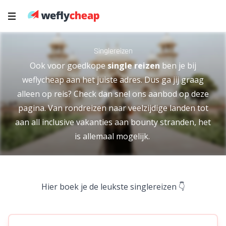
Singlereizen
Ook voor goedkope
single reizen
ben je bij
weflycheap aan het juiste adres. Dus ga jij graag
alleen op reis? Check dan snel ons aanbod op deze
pagina. Van rondreizen naar veelzijdige landen tot
aan all inclusive vakanties aan bounty stranden, het
is allemaal mogelijk.
Hier boek je de leukste singlereizen 👇