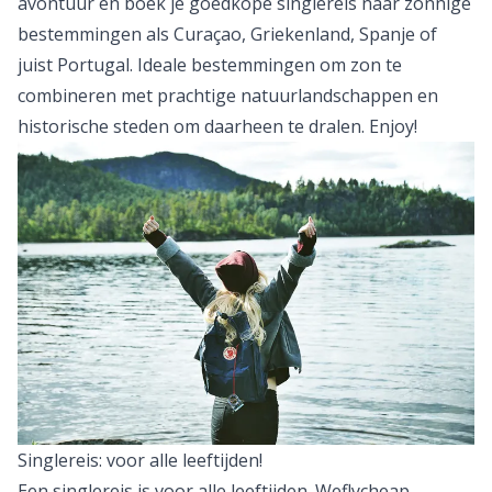
avontuur en boek je goedkope singlereis naar zonnige
bestemmingen als
Curaçao
,
Griekenland
,
Spanje
of
juist
Portugal
. Ideale bestemmingen om zon te
combineren met prachtige natuurlandschappen en
historische steden om daarheen te dralen. Enjoy!
Singlereis: voor alle leeftijden!
Een singlereis is voor alle leeftijden. Weflycheap