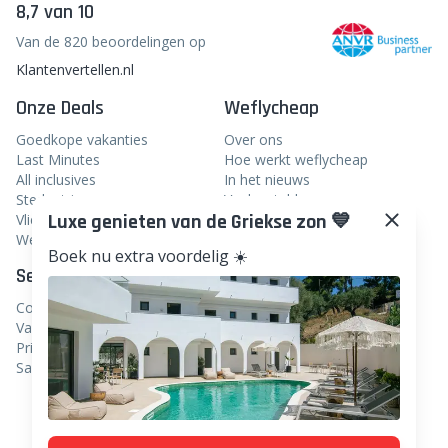
8,7 van 10
Van de 820 beoordelingen op
Klantenvertellen.nl
Onze Deals
Weflycheap
Goedkope vakanties
Over ons
Last Minutes
Hoe werkt weflycheap
All inclusives
In het nieuws
Stedentrips
Veelgestelde vragen
Luxe genieten van de Griekse zon 💙
Vliegtickets
Blog
Weekendje weg
Boek nu extra voordelig ☀️
Service
Volg ons
Contact
Facebook
Vacatures
Instagram
Privacy
Samenwerken
Linkedin
TikTok
Pinterest