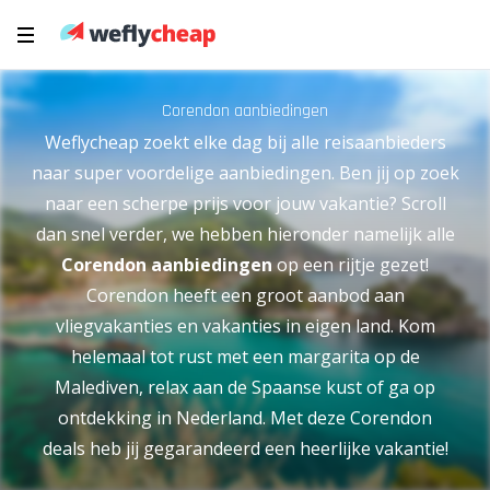
Corendon aanbiedingen
Weflycheap zoekt elke dag bij alle reisaanbieders
naar super voordelige aanbiedingen. Ben jij op zoek
naar een scherpe prijs voor jouw vakantie? Scroll
dan snel verder, we hebben hieronder namelijk alle
Corendon aanbiedingen
op een rijtje gezet!
Corendon heeft een groot aanbod aan
vliegvakanties en vakanties in eigen land. Kom
helemaal tot rust met een margarita op de
Malediven, relax aan de Spaanse kust of ga op
ontdekking in Nederland. Met deze Corendon
deals heb jij gegarandeerd een heerlijke vakantie!