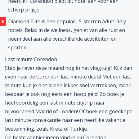
heerlijk?! Corendon biedt dit hotel aan voor een
scherp prijsje.
Diamond Elite
is een populair, 5-sterren Adult Only
hotels. Relax in de wellness, geniet van alle rust en
neem deel aan alle verschillende activiteiten en
sporten.
Last minute Corendon
Stap je liever deze maand nog in het vliegtuig? Kijk dan
even naar de
Corendon last minute deals
! Met een last
minute kun je niet alleen lekker snel vertrekken, maar
bespaar je ook nog eens een hoop geld! Zo boek je
heel voordelig een last minute citytrip naar
bijvoorbeeld
Madrid
of
Londen
! Of boek een goedkope
last minute zonvakantie naar een heerlijke vakantie
bestemming, zoals
Kreta
of
Turkije
.
De beste aanbiedingen vind je bij Corendon