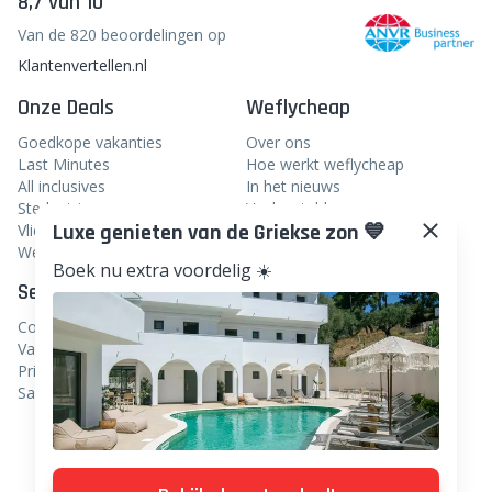
8,7 van 10
Van de 820 beoordelingen op
Klantenvertellen.nl
Onze Deals
Weflycheap
Goedkope vakanties
Over ons
Last Minutes
Hoe werkt weflycheap
All inclusives
In het nieuws
Stedentrips
Veelgestelde vragen
Luxe genieten van de Griekse zon 💙
Vliegtickets
Blog
Weekendje weg
Boek nu extra voordelig ☀️
Service
Volg ons
Contact
Facebook
Vacatures
Instagram
Privacy
Samenwerken
Linkedin
TikTok
Pinterest