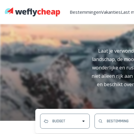
Bestemmingen
Vakanties
Last 
Laat je verwon
landschap, de mooi
wonderlijke en ru
niet alleen rijk a
en beschikt ove