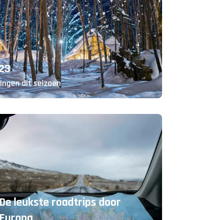
023
ingen dit seizoen
De leukste roadtrips door
Europa