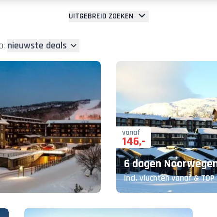
UITGEBREID ZOEKEN
p:
nieuwste deals
vanaf
146
,-
6 dagen Noorwege
Incl. vluchten vanaf & TOP 