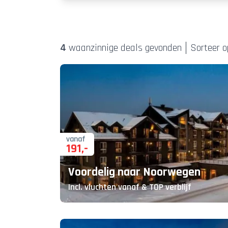
4
waanzinnige deal
s
gevonden
Sorteer o
vanaf
191
,-
Voordelig naar Noorwegen
Incl. vluchten vanaf & TOP verblijf