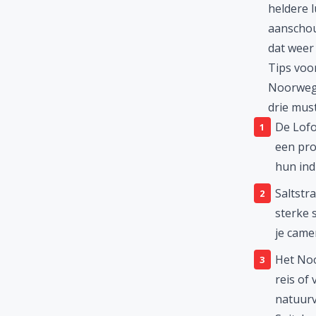
heldere 
aanschou
dat weer 
Tips voo
Noorwege
drie
must
De Lofo
een pro
hun in
Saltstr
sterke 
je came
Het Noor
reis of
natuurv