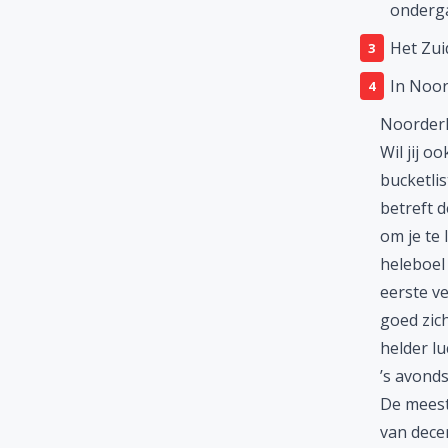
onderga
Het Zui
In Noor
Noorderl
Wil jij 
bucketli
betreft d
om je te
heleboel 
eerste ve
goed zich
helder l
’s avonds
De meest
van dece