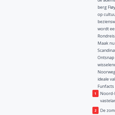
de ademb
berg Flø
op cultu
beziensw
wordt een
Rondrei
Maak nu
Scandinav
Ontsnap 
wisselen
Noorwegen
ideale va
Funfacts
Noord-N
vastela
De zome