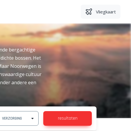
Vliegkaart
nde bergachtige
 dichte bossen. Het
 Maar Noorwegen is
enswaardige cultuur
onder andere een
resultaten