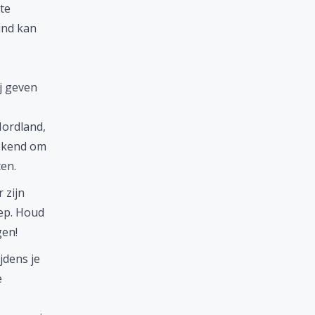
te
ind kan
j geven
Nordland,
bekend om
ten.
 zijn
iep. Houd
gen!
jdens je
e