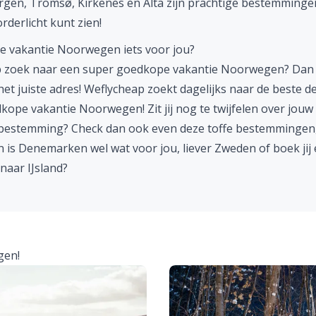
rgen, Tromsø, Kirkenes en Alta zijn prachtige bestemmingen
rderlicht kunt zien!
 vakantie Noorwegen iets voor jou?
op zoek naar een super goedkope vakantie Noorwegen? Dan b
et juiste adres! Weflycheap zoekt dagelijks naar de beste d
kope vakantie Noorwegen!
Zit jij nog te twijfelen over jouw
bestemming? Check dan ook even deze toffe bestemmingen
n is
Denemarken
wel wat voor jou, liever
Zweden
of boek jij
 naar
IJsland
?
gen!