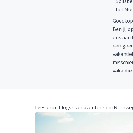
Spitsbe
het Noo
Goedkope
Ben jij 
ons aan h
een goed
vakantie
misschie
vakantie
Lees onze blogs over avonturen in Noorwe