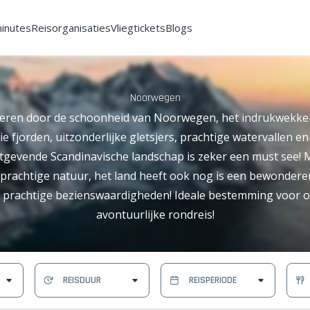
minutes
Reisorganisaties
Vliegtickets
Blogs
Noorwegen
deren door de schoonheid van Noorwegen, het indrukwekke
e fjorden, uitzonderlijke gletsjers, prachtige watervallen en
stgevende Scandinavische landschap is zeker een must see!
an prachtige natuur, het land heeft ook nog is een bewonder
r prachtige bezienswaardigheden! Ideale bestemming voor 
avontuurlijke rondreis!