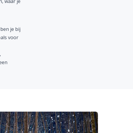
, waar je
en je bij
eals voor
,
 een