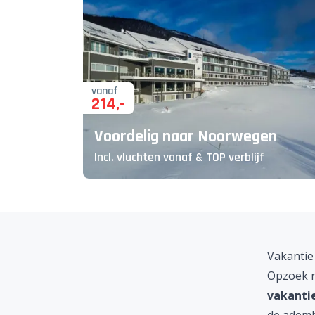
vanaf
214
,-
Voordelig naar Noorwegen
Incl. vluchten vanaf & TOP verblijf
Vakanti
Opzoek n
vakanti