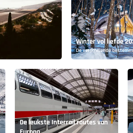
Winter vol liefde 2
De verschillende bestemm
De leukste Interrail routes van
Europa