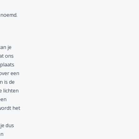
genoemd.
an je
at ons
 plaats
over een
n is de
e lichten
een
wordt het
je dus
en