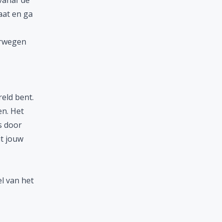
vanaf de
aat en ga
orwegen
reld bent.
en. Het
s door
it jouw
l van het