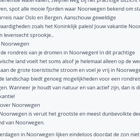
enemde watervallen, zwijmel weg bij het prachtige uitzicht 
yen, spot alle mooie fjorden waar Noorwegen bekend om st
urreis naar Oslo en Bergen. Aanschouw geweldige
aardigheden zoals het Koninklijk paleis! Jouw vakantie No
 levensecht sprookje...
s Noorwegen
 de
rondreis
van je dromen in Noorwegen! In dit prachtige
ische land voelt het soms alsof je helemaal alleen op de we
aan de grote toeristische stroom en voel je vrij in Noorweg
de landschap biedt genoeg mogelijkheden voor een rondrei
. Wanneer je houdt van natuur en van actief zijn, dan is d
kantie!
 over Noorwegen
oorwegen is veruit het grootste en meest dunbevolkte dee
nd van Noorwegen.
rdagen in Noorwegen lijken eindeloos doordat de zon niet