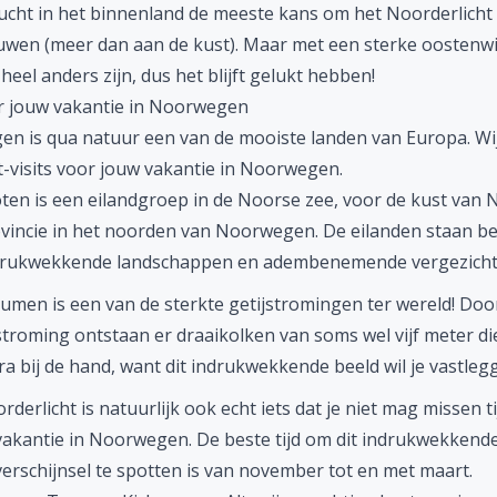
lucht in het binnenland de meeste kans om het Noorderlicht 
wen (meer dan aan de kust). Maar met een sterke oostenw
heel anders zijn, dus het blijft gelukt hebben!
r jouw vakantie in Noorwegen
n is qua natuur een van de mooiste landen van Europa. Wi
-visits
voor jouw vakantie in Noorwegen.
ten is een eilandgroep in de Noorse zee, voor de kust van 
vincie in het noorden van Noorwegen. De eilanden staan 
drukwekkende landschappen en adembenemende vergezich
aumen is een van de sterkte getijstromingen ter wereld! Door
stroming ontstaan er draaikolken van soms wel vijf meter d
ra bij de hand, want dit indrukwekkende beeld wil je vastleg
derlicht is natuurlijk ook echt iets dat je niet mag missen ti
 vakantie in Noorwegen. De beste tijd om dit indrukwekkend
erschijnsel te spotten is van november tot en met maart.