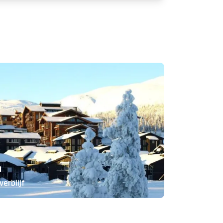
n
verblijf