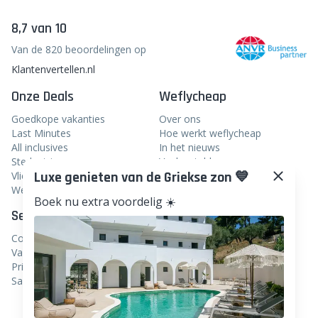
8,7 van 10
Van de 820 beoordelingen op
Klantenvertellen.nl
Onze Deals
Weflycheap
Goedkope vakanties
Over ons
Last Minutes
Hoe werkt weflycheap
All inclusives
In het nieuws
Stedentrips
Veelgestelde vragen
Luxe genieten van de Griekse zon 💙
Vliegtickets
Blog
Boek nu extra voordelig ☀️
Weekendje weg
Service
Volg ons
Contact
Facebook
Vacatures
Instagram
Privacy
Samenwerken
Linkedin
TikTok