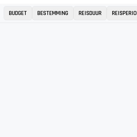
BUDGET
BESTEMMING
REISDUUR
REISPERIO
Er is iets mis gegaan...
Bij het zoeken naar deals is er iets misgegaan. Probeer
het later nog eens. Excuses voor het ongemak.
Bekijk alle vakanties