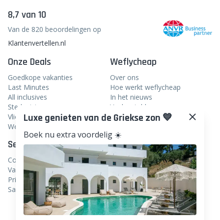
8,7 van 10
Van de 820 beoordelingen op
Klantenvertellen.nl
Onze Deals
Weflycheap
Goedkope vakanties
Over ons
Last Minutes
Hoe werkt weflycheap
All inclusives
In het nieuws
Stedentrips
Veelgestelde vragen
Luxe genieten van de Griekse zon 💙
Vliegtickets
Blog
Weekendje weg
Boek nu extra voordelig ☀️
Service
Volg ons
Contact
Facebook
Vacatures
Instagram
Privacy
Samenwerken
Linkedin
TikTok