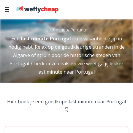
Last minute Portugal
Een
last minute Portugal
is dé vakantie die jij nu
nodig hebt! Relax op de goudkleurige stranden in de
Algarve of struin door de historische steden van
Portugal. Check onze deals en wie weet ga jij lekker
last minute naar Portugal!
Hier boek je een goedkope last minute naar Portugal
👇