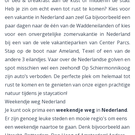
of bed & breakfast aan de kust of middenin de stad.
Heb je zin om echt even tot rust te komen? Kies voor
een vakantie in
Nederland aan zee
! Ga bijvoorbeeld een
paar dagen naar de één van de Waddeneilanden of kies
voor een onvergetelijke zomervakantie in Nederland
bij een van de vele vakantieparken van
Center Parcs
.
Stap op de boot naar Ameland, Texel of een van de
andere 3 eilandjes. Vaar over de Nederlandse golven en
spot misschien wel een zeehond! Op Schiermonnikoog
zijn auto’s verboden. De perfecte plek om helemaal tot
rust te komen en te genieten van onze eigen prachtige
natuur tijdens je
staycation
!
Weekendje weg Nederland
Je kunt ook prima een
weekendje weg
in
Nederland
.
Er zijn genoeg leuke steden en mooie regio's om eens
een
weekendje
naartoe te gaan. Denk bijvoorbeeld aan