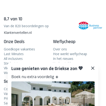
8,7 van 10
Van de 820 beoordelingen op
Klantenvertellen.nl
Onze Deals
Weflycheap
Goedkope vakanties
Over ons
Last Minutes
Hoe werkt weflycheap
All inclusives
In het nieuws
Stedentrips
Veelgestelde vragen
Luxe genieten van de Griekse zon 💙
Vliegtickets
Blog
Weekendje weg
Boek nu extra voordelig ☀️
Service
Volg ons
Contact
Facebook
Vacatures
Instagram
Privacy
Samenwerken
Linkedin