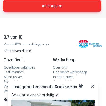
inschrijven
8,7 van 10
Van de 820 beoordelingen op
Klantenvertellen.nl
Onze Deals
Weflycheap
Goedkope vakanties
Over ons
Last Minutes
Hoe werkt weflycheap
All inclusives
In het nieuws
Stedentrips
Veelgestelde vragen
Luxe genieten van de Griekse zon 💙
Vliegtickets
Blog
Weekendje weg
Boek nu extra voordelig ☀️
Service
Volg ons