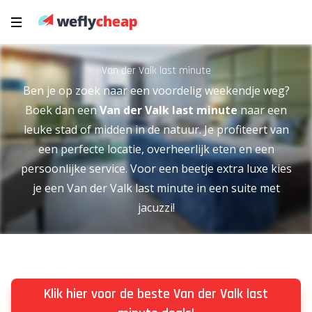
Van der Valk last minute
Ben je op zoek naar een voordelig weekendje weg?
Boek dan een
Van der Valk last minute
naar een
leuke stad of midden in de natuur. Je profiteert van
een perfecte locatie, overheerlijk eten en een
persoonlijke service. Voor een beetje extra luxe kies
je een Van der Valk last minute in een suite met
jacuzzi!
Klik hier voor de beste Van der Valk last