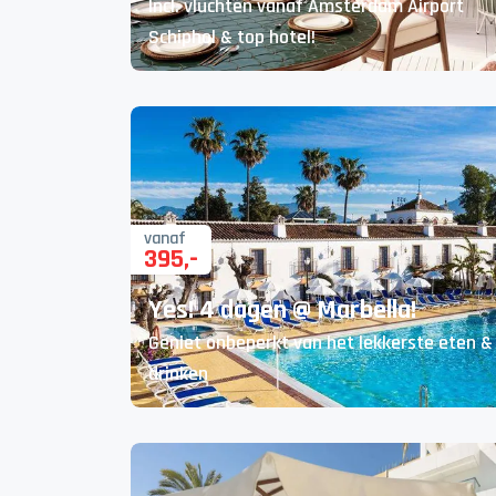
Incl. vluchten vanaf Amsterdam Airport
Schiphol & top hotel!
vanaf
395
,-
Yes! 4 dagen @ Marbella!
Geniet onbeperkt van het lekkerste eten &
drinken