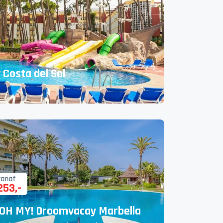
Costa del Sol
vanaf
253
,-
OH MY! Droomvacay Marbella