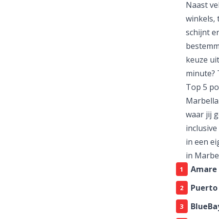
Naast ve
winkels, 
schijnt e
bestemmi
keuze ui
minute
? 
Top 5 po
Marbella
waar jij 
inclusive
in een e
in Marbel
Amare 
Puerto 
BlueBa