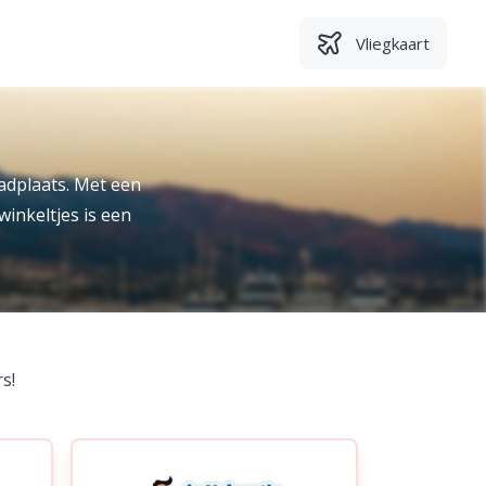
Vliegkaart
adplaats. Met een
inkeltjes is een
s!