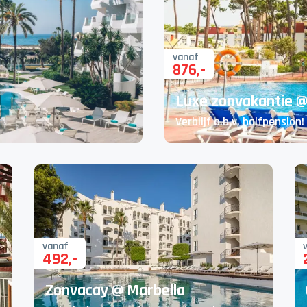
vanaf
876
,-
Luxe zonvakantie @ 
Verblijf o.b.v. halfpension!
vanaf
492
,-
Zonvacay @ Marbella