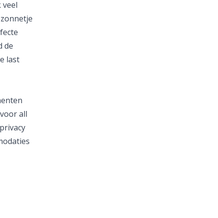
 veel
t zonnetje
rfecte
d de
pe
last
menten
voor all
 privacy
modaties