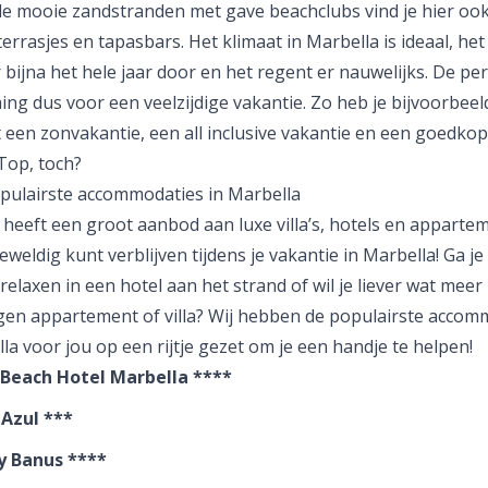
le mooie zandstranden met gave beachclubs vind je hier ook
terrasjes en tapasbars. Het klimaat in Marbella is ideaal, he
r bijna het hele jaar door en het regent er nauwelijks. De pe
ng dus voor een veelzijdige vakantie. Zo heb je bijvoorbeel
t een
zonvakantie
, een
all inclusive vakantie
en een goedko
Top, toch?
pulairste accommodaties in Marbella
 heeft een groot aanbod aan luxe villa’s, hotels en apparte
geweldig kunt verblijven tijdens je vakantie in Marbella! Ga je 
 relaxen in een hotel aan het strand of wil je liever wat meer
igen appartement of villa? Wij hebben de populairste accom
la voor jou op een rijtje gezet om je een handje te helpen!
Beach Hotel Marbella ****
Azul ***
y Banus ****