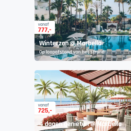
vanaf
777
,-
Winterzon @ Marbella
Op loopafstand van het strand!
vanaf
725
,-
4 dagen genieten @ Marbella