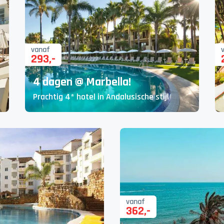
vanaf
293
,-
4 dagen @ Marbella!
Prachtig 4* hotel in Andalusische stijl
vanaf
362
,-