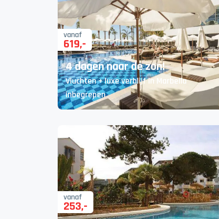
vanaf
619
,-
4 dagen naar de zon!
Vluchten + luxe verblijf in Marbella
inbegrepen
vanaf
253
,-