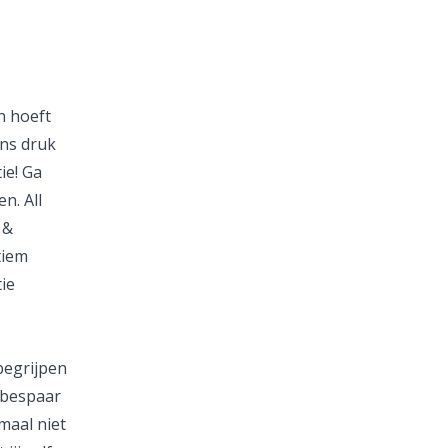
n hoeft
ens druk
ie! Ga
n. All
 &
tiem
ie
 begrijpen
n bespaar
maal niet