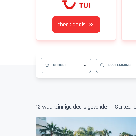
check deals
13
waanzinnige deal
s
gevonden
Sorteer o