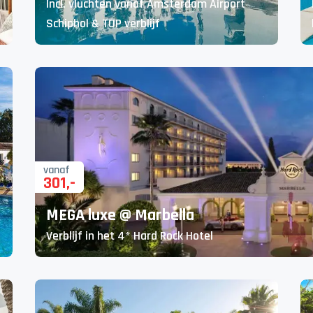
Incl. vluchten vanaf Amsterdam Airport
Schiphol & TOP verblijf
vanaf
301
,-
MEGA luxe @ Marbella
Verblijf in het 4* Hard Rock Hotel