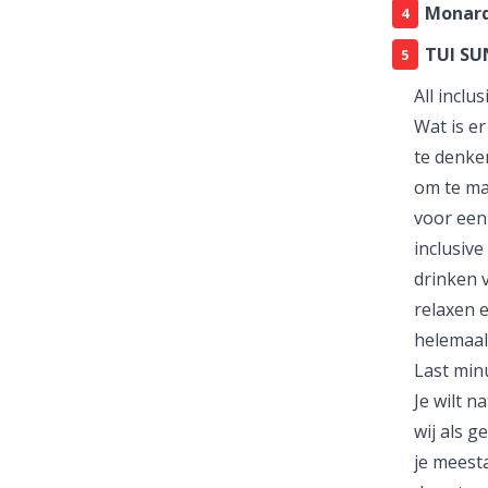
Monarq
TUI SU
All inclu
Wat is er
te denken
om te ma
voor ee
inclusive
drinken v
relaxen e
helemaal
Last min
Je wilt n
wij als g
je meest