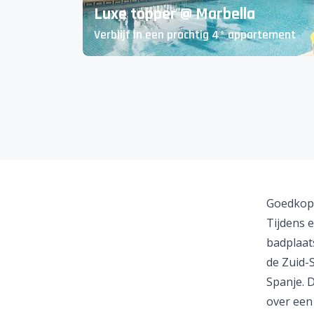
Luxe topper @ Marbella
Verblijf in een prachtig 4* appartement
Goedkope
Tijdens e
badplaat
de Zuid-
Spanje
. 
over een 