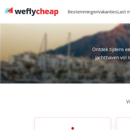
Bestemmingen
Vakanties
Last 
Ontdek tijdens e
jachthaven vol 
V