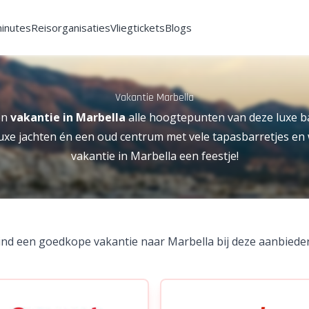
minutes
Reisorganisaties
Vliegtickets
Blogs
Vakantie Marbella
en
vakantie in Marbella
alle hoogtepunten van deze luxe b
luxe jachten én een oud centrum met vele tapasbarretjes en w
vakantie in Marbella een feestje!
ind een goedkope vakantie naar Marbella bij deze aanbieder