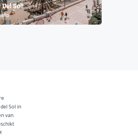
Del Sol!
ella
re
del Sol
in
en van
eschikt
!