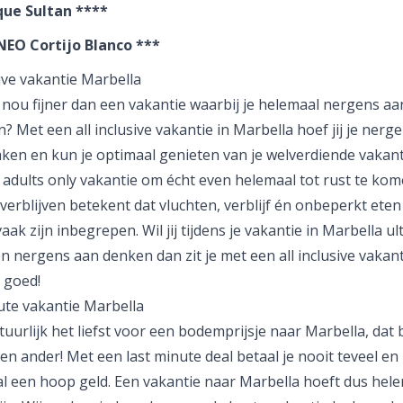
ue Sultan ****
NEO Cortijo Blanco ***
sive vakantie Marbella
 nou fijner dan een vakantie waarbij je helemaal nergens aa
? Met een all inclusive vakantie in Marbella hoef jij je nerg
ken en kun je optimaal genieten van je welverdiende vakant
n
adults only vakantie
om écht even helemaal tot rust te kome
 verblijven betekent dat vluchten, verblijf én onbeperkt eten
aak zijn inbegrepen. Wil jij tijdens je vakantie in Marbella ul
n nergens aan denken dan zit je met een all inclusive vakant
 goed!
ute vakantie Marbella
atuurlijk het liefst voor een bodemprijsje naar Marbella, dat
een ander! Met een last minute deal betaal je nooit teveel e
al een hoop geld. Een vakantie naar Marbella hoeft dus hele