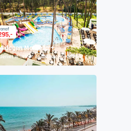
vanaf
295
,-
4 dagen Marbella +
Geniet in het 4* AluaSun Marbella Park