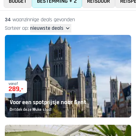
BUDGET
BESTEMMING + 2
REISDUUR
REISP
34
waanzinnige deal
s
gevonden
Sorteer op:
nieuwste deals
vanaf
289
,-
Voor een spotprijsje naar Gent
Ontdek deze leuke stad!