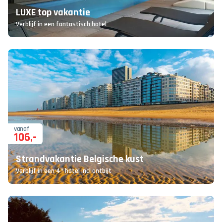
LUXE top vakantie
Verblijf in een fantastisch hotel
vanaf
106
,-
Strandvakantie Belgische kust
Verblijf in een 4* hotel incl ontbijt