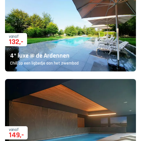
vanaf
132
,-
4* luxe @ de Ardennen
Chill op een ligbedje aan het zwembad
vanaf
149
,-