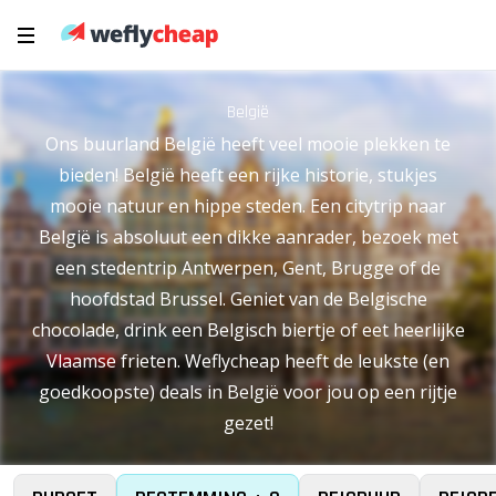
België
Ons buurland België heeft veel mooie plekken te
bieden! België heeft een rijke historie, stukjes
mooie natuur en hippe steden. Een citytrip naar
België is absoluut een dikke aanrader, bezoek met
een stedentrip Antwerpen, Gent, Brugge of de
hoofdstad Brussel. Geniet van de Belgische
chocolade, drink een Belgisch biertje of eet heerlijke
Vlaamse frieten. Weflycheap heeft de leukste (en
goedkoopste) deals in België voor jou op een rijtje
gezet!