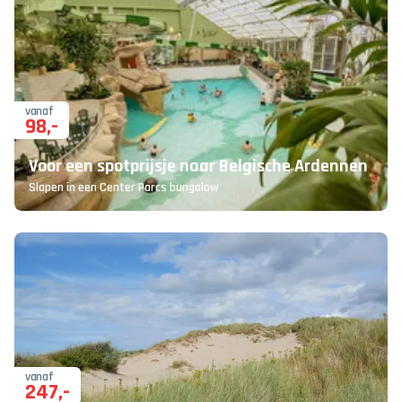
vanaf
98
,-
Voor een spotprijsje naar Belgische Ardennen
Slapen in een Center Parcs bungalow
vanaf
247
,-