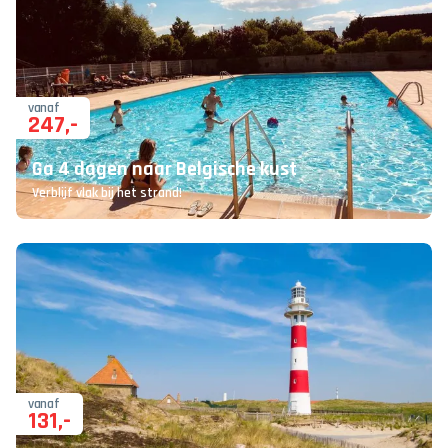
vanaf
247
,-
Ga 4 dagen naar Belgische kust
Verblijf vlak bij het strand!
vanaf
131
,-