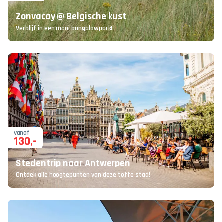
Zonvacay @ Belgische kust
Verblijf in een mooi bungalowpark!
vanaf
130
,-
Stedentrip naar Antwerpen
Ontdek alle hoogtepunten van deze toffe stad!