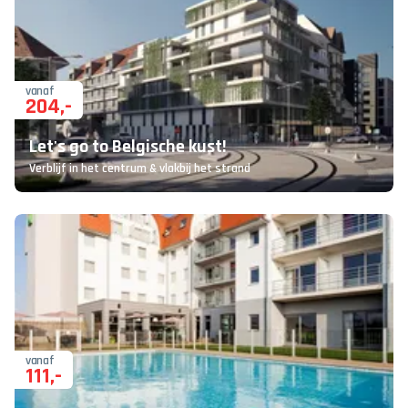
vanaf
204
,-
Let's go to Belgische kust!
Verblijf in het centrum & vlakbij het strand
vanaf
111
,-