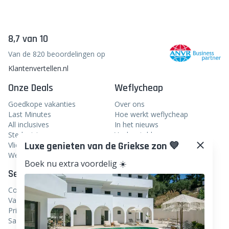
8,7 van 10
Van de 820 beoordelingen op
Klantenvertellen.nl
Onze Deals
Weflycheap
Goedkope vakanties
Over ons
Last Minutes
Hoe werkt weflycheap
All inclusives
In het nieuws
Stedentrips
Veelgestelde vragen
Luxe genieten van de Griekse zon 💙
Vliegtickets
Blog
Weekendje weg
Boek nu extra voordelig ☀️
Service
Volg ons
Contact
Facebook
Vacatures
Instagram
Privacy
Samenwerken
Linkedin