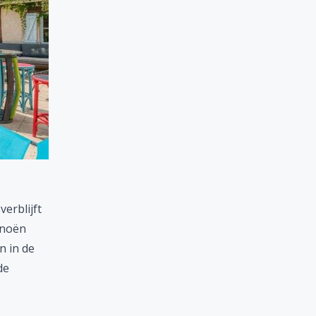
verblijft
anoën
n in de
de