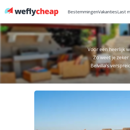
Bestemmingen
Vakanties
Last 
Voor een heerlijk 
Zo weet je zeker 
Belvilla’s versprei