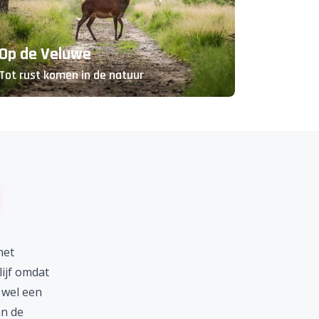
Op de Veluwe
Tot rust komen in de natuur
het
ijf omdat
d wel een
n de