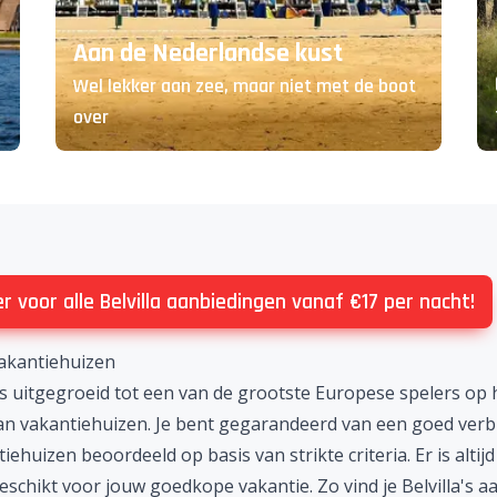
Aan de Nederlandse kust
Wel lekker aan zee, maar niet met de boot
over
ier voor alle Belvilla aanbiedingen vanaf €17 per nacht!
vakantiehuizen
s uitgegroeid tot een van de grootste Europese spelers op 
van
vakantiehuizen
. Je bent gegarandeerd van een goed verbl
iehuizen beoordeeld op basis van strikte criteria. Er is altij
geschikt voor jouw
goedkope vakantie
. Zo vind je Belvilla's
aa