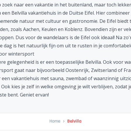
 zoek naar een vakantie in het buitenland, maar toch lekker 
een Belvilla vakantiehuis in de
Duitse
Eifel. Hier combineer 
mende natuur met cultuur en gastronomie. De Eifel biedt t
eden, zoals Aachen, Keulen en Koblenz. Bovendien zijn er ve
ppen. Dus voor de wandelaars is de Eifel ook ideaal! Na zo'
e dag is het natuurlijk fijn om uit te rusten in je comfortabele
voor wintersport
re gelegenheid is er een toepasselijke Belvilla. Ook voor w
rsport gaat naar bijvoorbeeld
Oostenrijk
,
Zwitserland
of
Fra
r een vakantiehuis met sauna, zwembad of waanzinnig uitzic
 Ook kies je zelf in welke omgeving je wilt verblijven, zodat je
ste bent. Geniet ervan!
Home
Belvilla