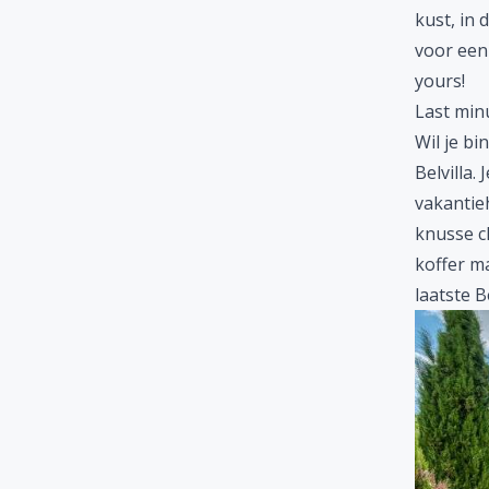
kust
, in
voor een
yours!
Last minu
Wil je bi
Belvilla
. 
vakantie
knusse ch
koffer ma
laatste
B