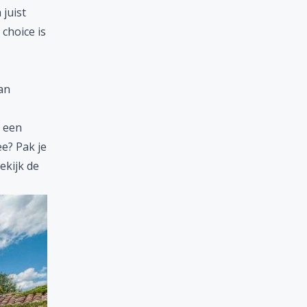
 juist
choice is
an
r een
e? Pak je
bekijk de