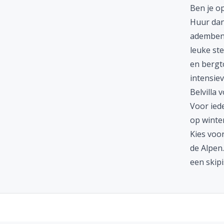
Ben je op
Huur dan 
adembene
leuke st
en bergto
intensiev
Belvilla 
Voor iede
op winte
Kies voo
de Alpen.
een skipi