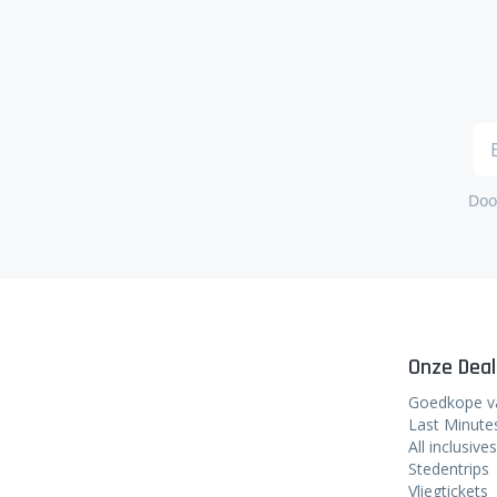
Door
Onze Deal
Goedkope v
Last Minute
All inclusives
Stedentrips
Vliegtickets