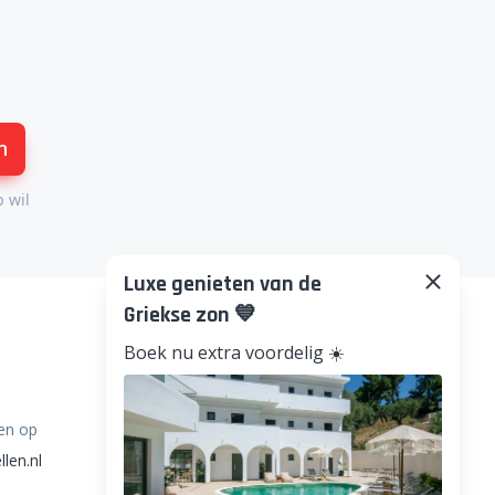
n
p wil
Luxe genieten van de
Griekse zon 💙
Boek nu extra voordelig ☀️
en op
llen.nl