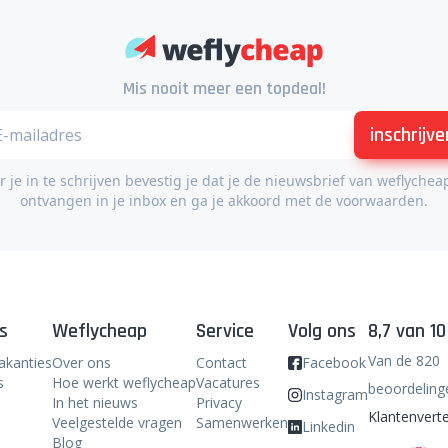
Mis nooit meer een topdeal!
inschrijve
 je in te schrijven bevestig je dat je de nieuwsbrief van weflychea
ontvangen in je inbox en ga je akkoord met de voorwaarden.
s
Weflycheap
Service
Volg ons
8,7 van 10
Van de 820
akanties
Over ons
Contact
Facebook
s
Hoe werkt weflycheap
Vacatures
beoordeling
Instagram
In het nieuws
Privacy
Klantenverte
Veelgestelde vragen
Samenwerken
Linkedin
Blog