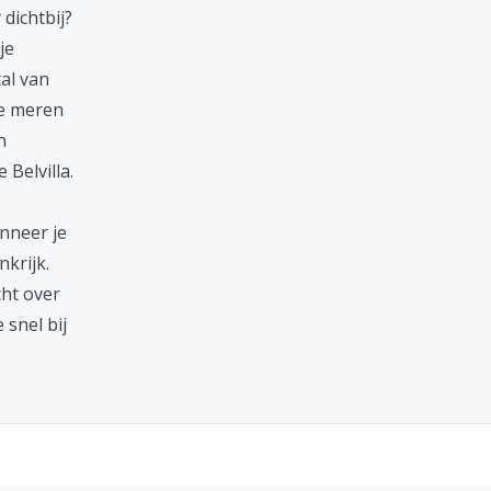
dichtbij?
je
al van
le meren
n
 Belvilla.
anneer je
nkrijk
.
ht over
 snel bij