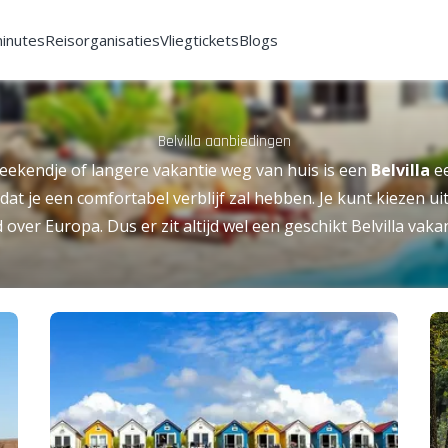
minutes
Reisorganisaties
Vliegtickets
Blogs
Belvilla aanbiedingen
weekendje of langere vakantie weg van huis is een
Belvilla
ee
dat je een comfortabel verblijf zal hebben. Je kunt kiezen u
d over Europa. Dus er zit altijd wel een geschikt Belvilla vakan