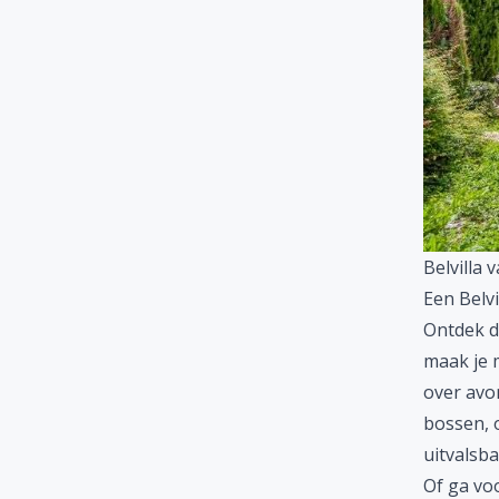
Belvilla 
Een Belvi
Ontdek 
maak je 
over avon
bossen, o
uitvalsb
Of ga voo