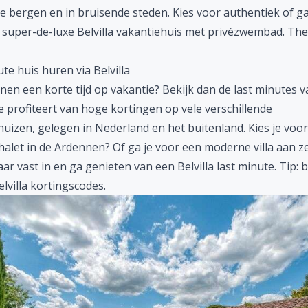
 de bergen en in bruisende steden. Kies voor authentiek of ga
 super-de-luxe Belvilla vakantiehuis met privézwembad.
The 
te huis huren via Belvilla
nnen een korte tijd op vakantie? Bekijk dan de
last minutes v
Je profiteert van hoge kortingen op vele verschillende
huizen, gelegen in
Nederland
en het buitenland. Kies je voo
alet in de Ardennen? Of ga je voor een moderne villa aan ze
ar vast in en ga genieten van een Belvilla
last minute
. Tip: 
elvilla kortingscodes
.