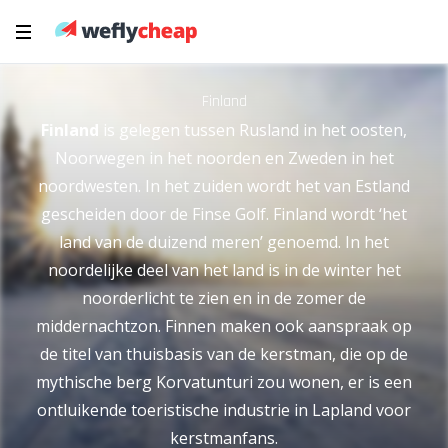
Finland
Finland
is gelegen tussen Rusland in het oosten,
Noorwegen in het noorden en Zweden in het
noordwesten. In het zuiden wordt het van Estland
gescheiden door de Finse Golf. Finland wordt ‘het
land van de duizend meren’ genoemd. In het
noordelijke deel van het land is in de winter het
noorderlicht te zien en in de zomer de
middernachtzon. Finnen maken ook aanspraak op
de titel van thuisbasis van de kerstman, die op de
mythische berg Korvatunturi zou wonen, er is een
ontluikende toeristische industrie in Lapland voor
kerstmanfans.