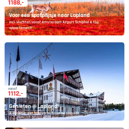
1188
,-
Voor een spotprijsje naar Lapland
Incl. vluchten vanaf Amsterdam Airport Schiphol & top
appartement!
vanaf
1112
,-
Genieten @ Lapland!
4 dagen in een luxe verblijf aan de skipiste