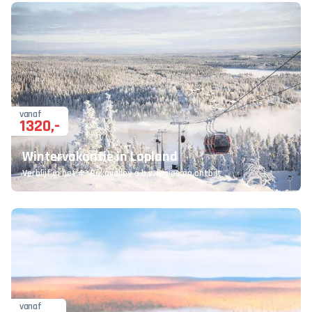
vanaf
1320
,-
Wintervakantie in Lapland
Verblijf in het 4* Rukavalley o.b.v. logies en ontbijt
vanaf