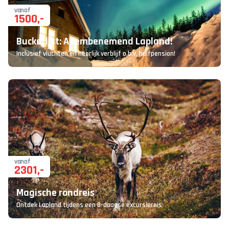
vanaf
1500
,-
Bucketlist: Adembenemend Lapland!
Inclusief vluchten en heerlijk verblijf o.b.v. halfpension!
vanaf
2301
,-
Magische rondreis
Ontdek Lapland tijdens een 8-daagse excursiereis