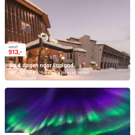
vanaf
913
,-
Ga 4 dagen naar Lapland
Incl. vluchten & 4* hotel o.b.v. logies en ontbijt