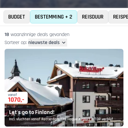
BUDGET
BESTEMMING + 2
REISDUUR
REISP
18
waanzinnige deal
s
gevonden
Sorteer op:
nieuwste deals
vanaf
1070
,-
Let's go to Finland!
Incl. vluchten vanaf Rotterdam The Hague Airport & TOP verblijf