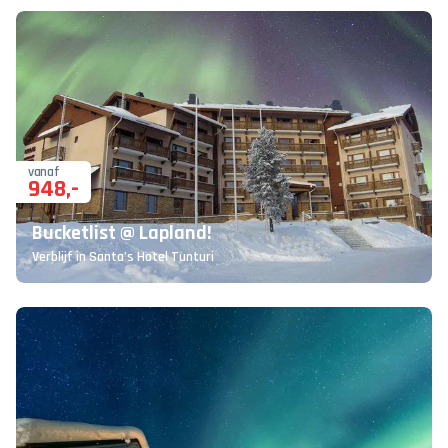
vanaf
948
,-
Bucketlist @ Lapland!
Verblijf in Santa’s Hotel Tunturi