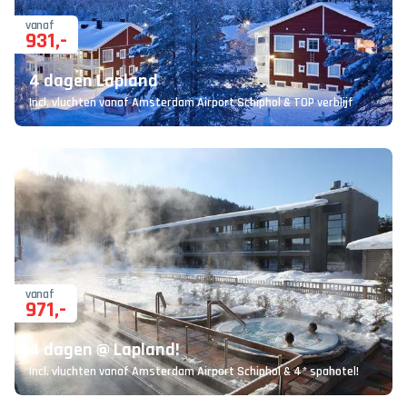
vanaf
931
,-
4 dagen Lapland
Incl. vluchten vanaf Amsterdam Airport Schiphol & TOP verblijf
vanaf
971
,-
4 dagen @ Lapland!
Incl. vluchten vanaf Amsterdam Airport Schiphol & 4* spahotel!