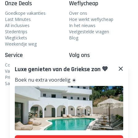
Onze Deals
Weflycheap
Goedkope vakanties
Over ons
Last Minutes
Hoe werkt weflycheap
All inclusives
In het nieuws
Stedentrips
Veelgestelde vragen
Vliegtickets
Blog
Weekendje weg
Service
Volg ons
Contact
Facebook
Luxe genieten van de Griekse zon 💙
Vacatures
Instagram
Privacy
Boek nu extra voordelig ☀️
Samenwerken
Linkedin
TikTok
Pinterest
WhatsApp