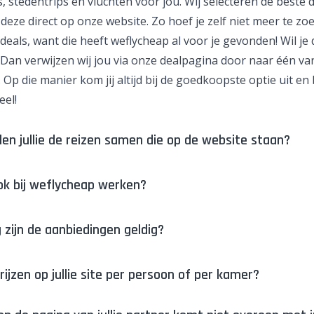
, stedentrips en vluchten voor jou. Wij selecteren de beste 
deze direct op onze website. Zo hoef je zelf niet meer te z
deals, want die heeft weflycheap al voor je gevonden! Wil je 
Dan verwijzen wij jou via onze dealpagina door naar één va
 Op die manier kom jij altijd bij de goedkoopste optie uit en 
eel!
len jullie de reizen samen die op de website staan?
ok bij weflycheap werken?
 zijn de aanbiedingen geldig?
prijzen op jullie site per persoon of per kamer?