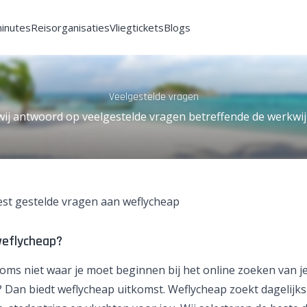
minutes
Reisorganisaties
Vliegtickets
Blogs
Veelgestelde vragen
ij antwoord op veelgestelde vragen betreffende de werkwij
eest gestelde vragen aan weflycheap
weflycheap?
soms niet waar je moet beginnen bij het online zoeken van j
? Dan biedt weflycheap uitkomst. Weflycheap zoekt dagelijks