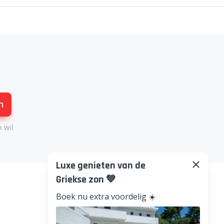
n
p wil
Luxe genieten van de
Griekse zon 💙
Boek nu extra voordelig ☀️