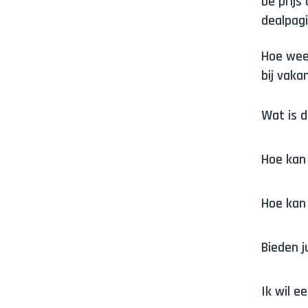
De prijs
dealpagi
Hoe weet
bij vaka
Wat is 
Hoe kan
Hoe kan
Bieden j
Ik wil e