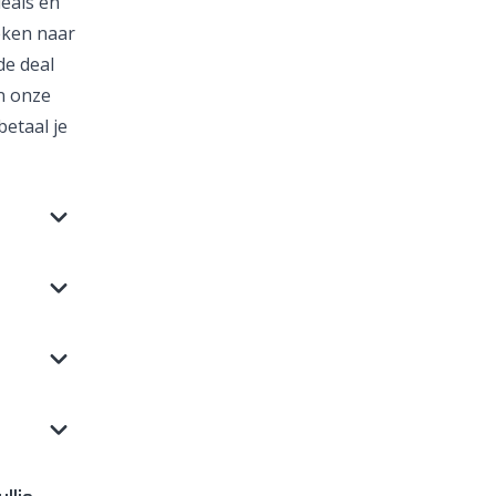
deals en
oeken naar
de deal
n onze
betaal je