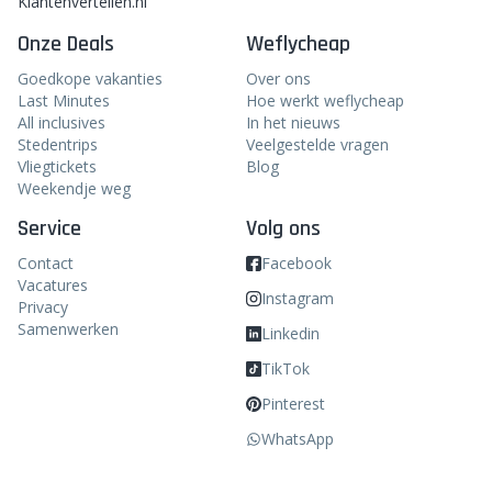
Klantenvertellen.nl
Onze Deals
Weflycheap
Goedkope vakanties
Over ons
Last Minutes
Hoe werkt weflycheap
All inclusives
In het nieuws
Stedentrips
Veelgestelde vragen
Vliegtickets
Blog
Weekendje weg
Service
Volg ons
Contact
Facebook
Vacatures
Instagram
Privacy
Samenwerken
Linkedin
TikTok
Pinterest
WhatsApp