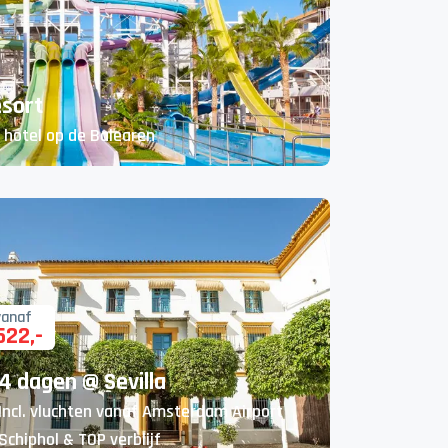
esort
 hotel op de Balearen
vanaf
522
,-
4 dagen @ Sevilla
Incl. vluchten vanaf Amsterdam Airport
Schiphol & TOP verblijf