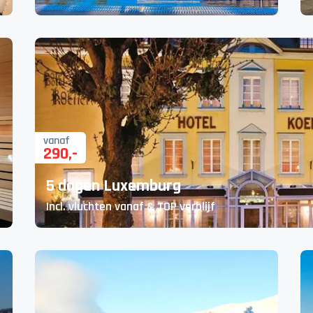
vanaf
290
,-
5 dagen Luxemburg
Incl. vluchten vanaf & TOP verblijf