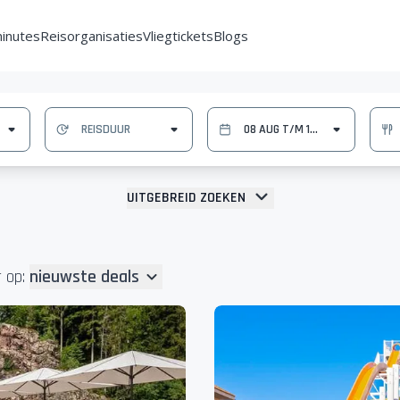
minutes
Reisorganisaties
Vliegtickets
Blogs
UITGEBREID ZOEKEN
 op:
nieuwste deals