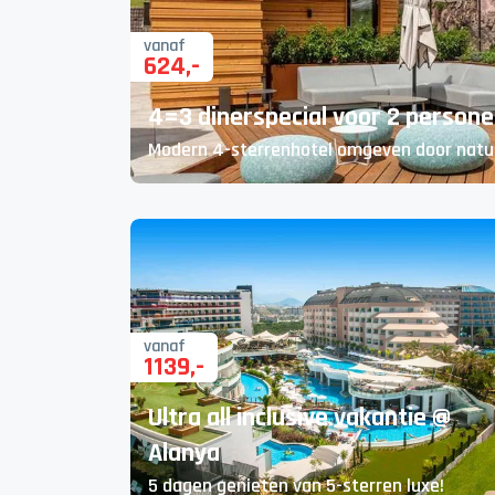
vanaf
624
,-
4=3 dinerspecial voor 2 personen
Modern 4-sterrenhotel omgeven door natu
vanaf
1139
,-
Ultra all inclusive vakantie @
Alanya
5 dagen genieten van 5-sterren luxe!