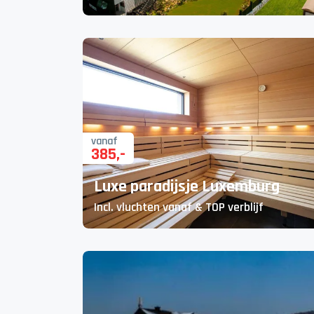
vanaf
385
,-
Luxe paradijsje Luxemburg
Incl. vluchten vanaf & TOP verblijf