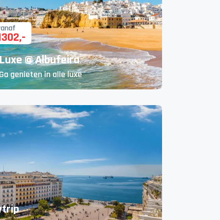
vanaf
1302
,-
Luxe @ Albufeira
Ga genieten in alle luxe
trip