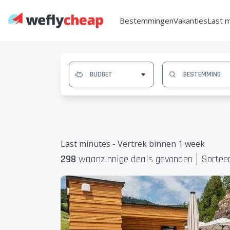
Bestemmingen
Vakanties
Last 
Last minutes - Vertrek binnen 1 week
298
waanzinnige deal
s
gevonden
Sorteer