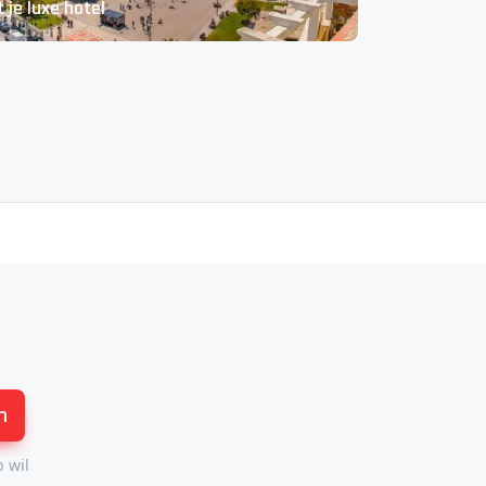
 je luxe hotel
n
p wil