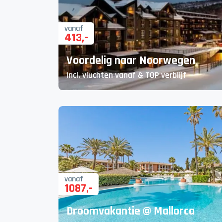
vanaf
413
,-
Voordelig naar Noorwegen
Incl. vluchten vanaf & TOP verblijf
vanaf
1087
,-
Droomvakantie @ Mallorca