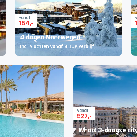
vanaf
154
,-
4 dagen Noorwegen
Incl. vluchten vanaf & TOP verblijf
vanaf
527
,-
Whoo! 3-daagse city