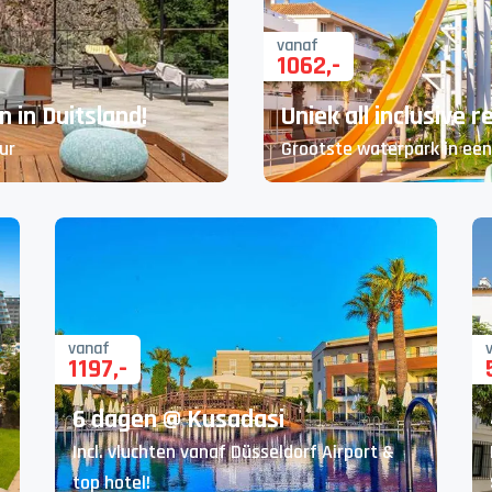
vanaf
1062
,-
 in Duitsland!
Uniek all inclusive r
ur
Grootste waterpark in een
vanaf
1197
,-
6 dagen @ Kusadasi
Incl. vluchten vanaf Düsseldorf Airport &
top hotel!