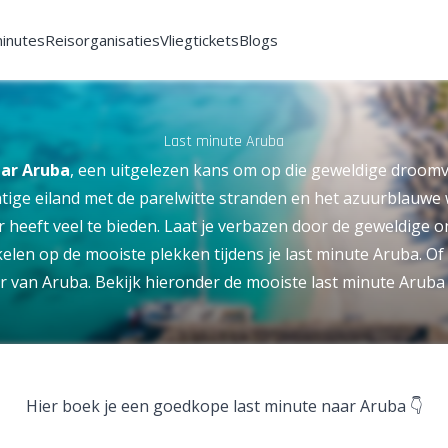
minutes
Reisorganisaties
Vliegtickets
Blogs
Last minute Aruba
aar Aruba
, een uitgelezen kans om op die geweldige droomv
tige eiland met de parelwitte stranden en het azuurblauwe 
 heeft veel te bieden. Laat je verbazen door de geweldige
elen op de mooiste plekken tijdens je last minute Aruba. Of
ur van Aruba. Bekijk hieronder de mooiste last minute Arub
Hier boek je een goedkope last minute naar Aruba 👇