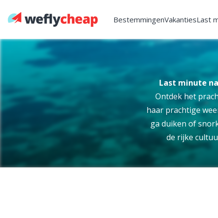
Bestemmingen
Vakanties
Last 
Last minute n
Ontdek het prach
haar prachtige weer
ga duiken of snork
de rijke cultu