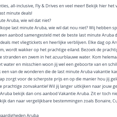
ties
,
all-inclusive
,
Fly & Drives
en veel meer! Bekijk hier het 
ast minute deals
!
te Aruba, wie wil dat niet?
kope last minute Aruba, wie wil dat nou niet? Wij hebben sp
 een aanbod samengesteld met de beste last minute Aruba d
eals met vliegtickets en heerlijke verblijven. Elke dag op Ar
m, wordt wakker op het prachtige eiland. Bezoek de prachti
te stranden en zwem in het azuurblauwe water. Kom helemaa
et water en misschien woon jij wel een geboorte van en schil
ok een van de wonderen die de last minute Aruba vakantie ka
p zorgt voor de scherpste prijs en op die manier hou jij gel
je prachtige
zonvakantie
! Wil jij langer uitkijken naar jouw 
 Aruba bekijk dan ons aanbod
Vakantie Aruba
. Zit er toch ni
 kijk dan naar vergelijkbare bestemmingen zoals
Bonaire
,
C
waardigheden Aruba