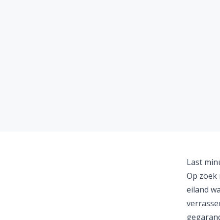
Last min
Op zoek 
eiland w
verrassen
gegarand