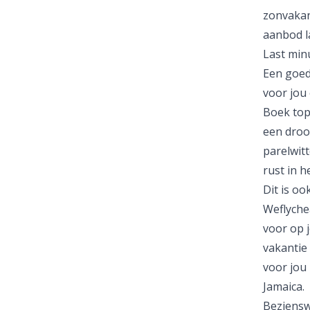
zonvakan
aanbod
l
Last minu
Een goed
voor jou
Boek topd
een droo
parelwit
rust in h
Dit is o
Weflychea
voor op 
vakantie
voor jou
Jamaica
.
Beziens