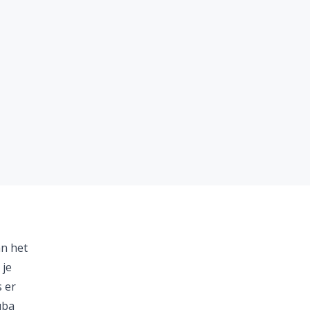
an het
 je
s er
uba