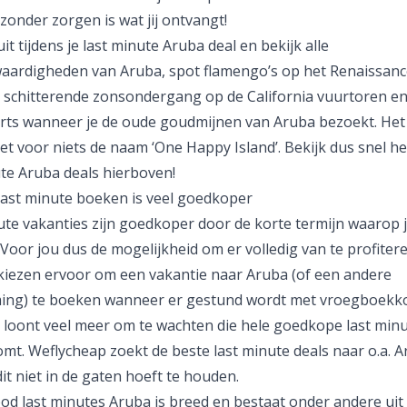
zonder zorgen is wat jij ontvangt!
it tijdens je last minute Aruba deal en bekijk alle
aardigheden van Aruba, spot flamengo’s op het Renaissance
e schitterende zonsondergang op de California vuurtoren en 
ts wanneer je de oude goudmijnen van Aruba bezoekt. Het 
et voor niets de naam ‘One Happy Island’. Bekijk dus snel h
ute Aruba deals hierboven!
 last minute boeken is veel goedkoper
ute vakanties zijn goedkoper door de korte termijn waarop 
 Voor jou dus de mogelijkheid om er volledig van te profitere
iezen ervoor om een vakantie naar Aruba (of een andere
ng) te boeken wanneer er gestund wordt met vroegboekko
 loont veel meer om te wachten die hele goedkope last min
mt. Weflycheap zoekt de beste last minute deals naar o.a. A
 dit niet in de gaten hoeft te houden.
od last minutes Aruba is breed en bestaat onder andere uit