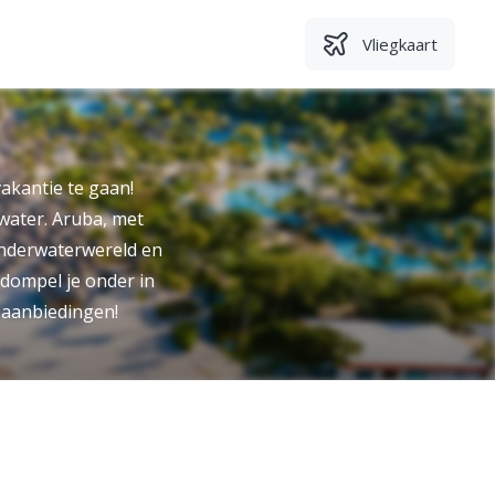
Vliegkaart
akantie te gaan!
water. Aruba, met
 onderwaterwereld en
 dompel je onder in
a aanbiedingen!