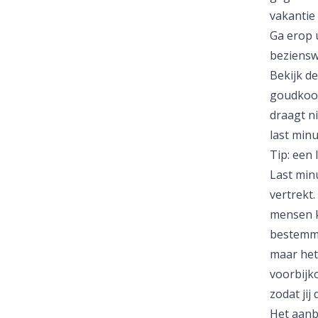
vakantie 
Ga erop u
beziensw
Bekijk d
goudkoor
draagt ni
last min
Tip: een
Last min
vertrekt.
mensen k
bestemmi
maar het
voorbijko
zodat jij
Het aanb