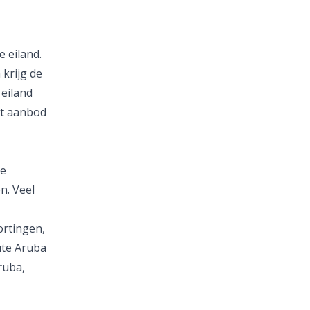
 eiland.
krijg de
eiland
et aanbod
je
n. Veel
rtingen,
ute Aruba
ruba,