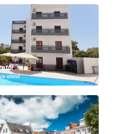
reta!
ie eiland