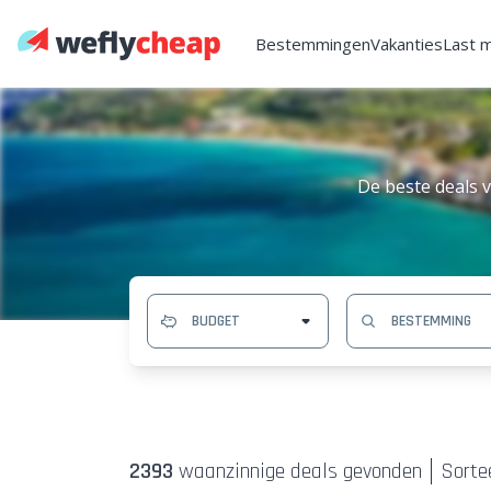
Bestemmingen
Vakanties
Last 
De beste deals v
2393
waanzinnige deal
s
gevonden
Sortee