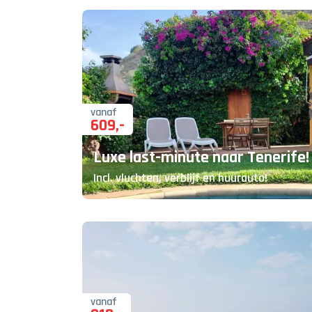
vanaf
609
,-
Luxe last-minute naar Tenerife!
Incl. vluchten, verblijf en huurauto!
vanaf