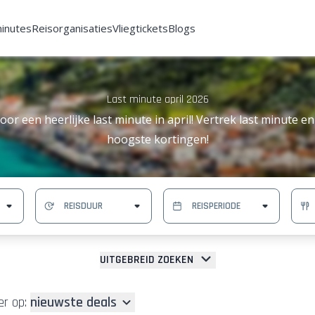
minutes
Reisorganisaties
Vliegtickets
Blogs
Last minute april 2026
oor een heerlijke last minute in april! Vertrek last minute en
hoogste kortingen!
UITGEBREID ZOEKEN
r op:
nieuwste deals