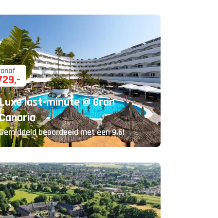
vanaf
729
,-
Luxe last-minute @ Gran
Canaria
Gemiddeld beoordeeld met een 9,6!