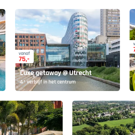
vanaf
75
,-
Luxe getaway @ Utrecht
4* verblijf in het centrum