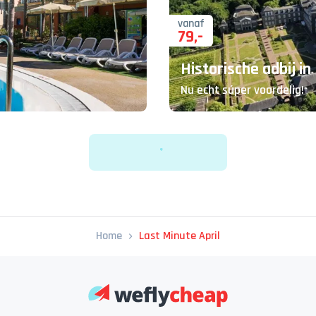
vanaf
79
,-
Historische adbij i
Nu echt súper voordelig!
Home
Last Minute April