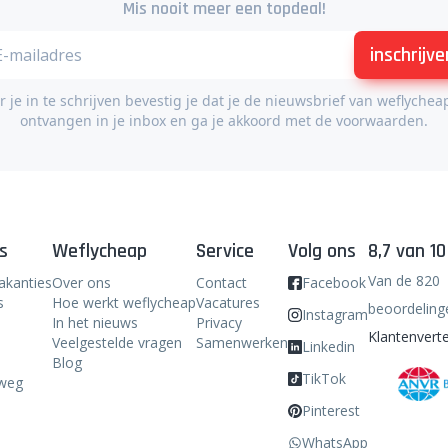
Mis nooit meer een topdeal!
inschrijve
 je in te schrijven bevestig je dat je de nieuwsbrief van weflychea
ontvangen in je inbox en ga je akkoord met de voorwaarden.
s
Weflycheap
Service
Volg ons
8,7 van 10
Van de 820
akanties
Over ons
Contact
Facebook
s
Hoe werkt weflycheap
Vacatures
beoordeling
Instagram
In het nieuws
Privacy
Klantenverte
Veelgestelde vragen
Samenwerken
Linkedin
Blog
TikTok
weg
Pinterest
WhatsApp