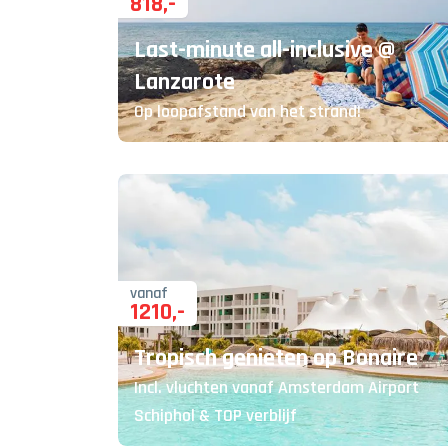
818
,-
Last-minute all-inclusive @
Lanzarote
Op loopafstand van het strand!
vanaf
1210
,-
Tropisch genieten op Bonaire
Incl. vluchten vanaf Amsterdam Airport
Schiphol & TOP verblijf