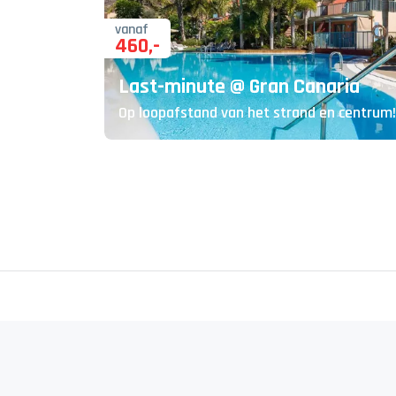
vanaf
460
,-
Last-minute @ Gran Canaria
Op loopafstand van het strand en centrum!