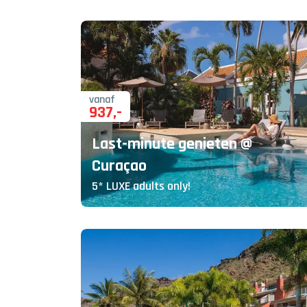
vanaf
937
,-
Last-minute genieten @
Curaçao
5* LUXE adults only!