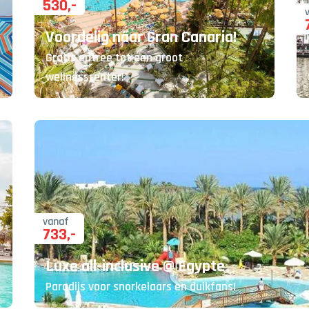
530
,-
Voordelig naar Gran Canaria!
Gratis entree tot een groot
wellnesscenter!
vanaf
733
,-
Luxe all-inclusive @ Egypte
Paradijs voor snorkelaars en duikfans!