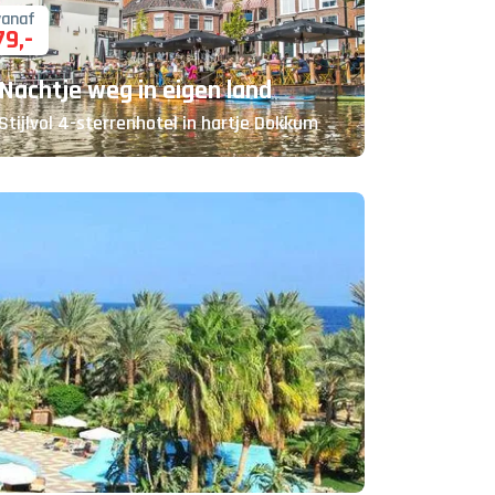
vanaf
79
,-
Nachtje weg in eigen land
Stijlvol 4-sterrenhotel in hartje Dokkum