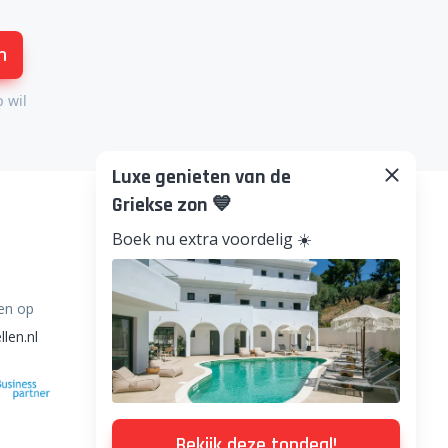
n
p wil
Luxe genieten van de
Griekse zon 💙
Boek nu extra voordelig ☀️
en op
llen.nl
Bekijk deze topdeal!