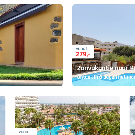
vanaf
279
,-
Zonvakantie naar K
Ontdek in 8 dagen het moo
vanaf