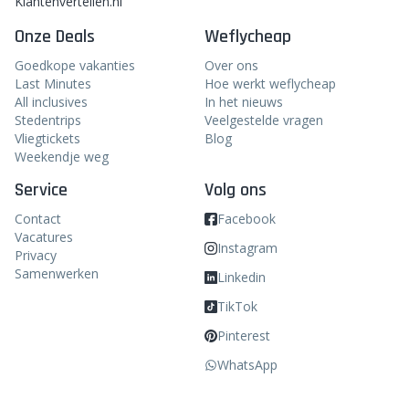
Klantenvertellen.nl
Onze Deals
Weflycheap
Goedkope vakanties
Over ons
Last Minutes
Hoe werkt weflycheap
All inclusives
In het nieuws
Stedentrips
Veelgestelde vragen
Vliegtickets
Blog
Weekendje weg
Service
Volg ons
Contact
Facebook
Vacatures
Instagram
Privacy
Samenwerken
Linkedin
TikTok
Pinterest
WhatsApp