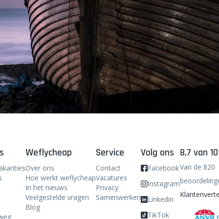
s
Weflycheap
Service
Volg ons
8,7 van 10
Van de 820
akanties
Over ons
Contact
Facebook
s
Hoe werkt weflycheap
Vacatures
beoordeling
Instagram
In het nieuws
Privacy
Klantenverte
Veelgestelde vragen
Samenwerken
Linkedin
Blog
TikTok
weg