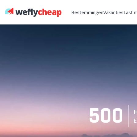
Bestemmingen
Vakanties
Last 
500
H
E