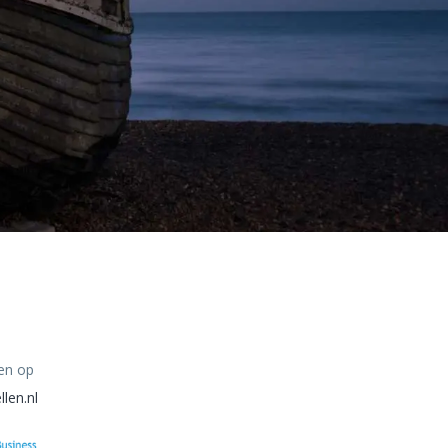
en op
llen.nl