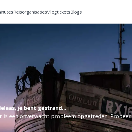
minutes
Reisorganisaties
Vliegtickets
Blogs
elaas, je bent gestrand...
r is een onverwacht probleem opgetreden. Probeer 