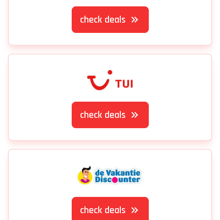
Boek een goedkope stedentrip Stockholm bij een van
deze aanbieders
check deals
check deals