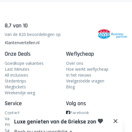
Door je in te schrijven bevestig je dat je de nieuwsbrief
van weflycheap wil ontvangen in je inbox en ga je
akkoord met de voorwaarden.
inschrijven
8,7 van 10
Van de 820 beoordelingen op
Klantenvertellen.nl
Onze Deals
Weflycheap
Luxe genieten van de Griekse zon 💙
Goedkope vakanties
Over ons
Last Minutes
Hoe werkt weflycheap
Boek nu extra voordelig ☀️