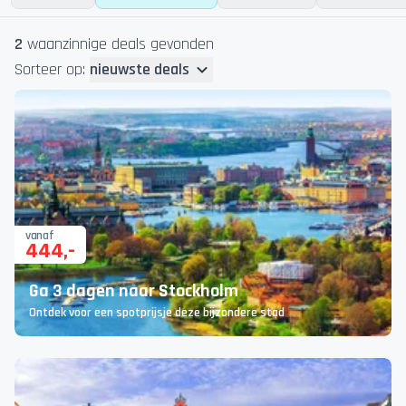
2
waanzinnige deal
s
gevonden
Sorteer op:
nieuwste deals
vanaf
444
,-
Ga 3 dagen naar Stockholm
Ontdek voor een spotprijsje deze bijzondere stad