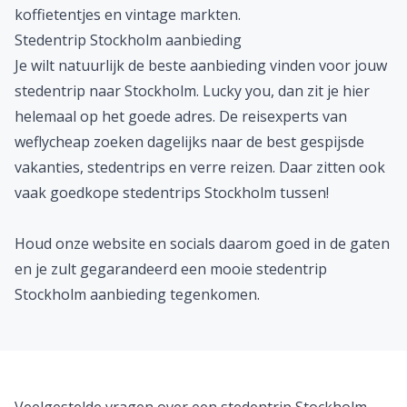
met lege handen verlaten!
Södermalm
Ook het eiland Södermalm is een aanrader voor een
stedentrip Stockholm. Dit is een van de hipste wijken
van Stockholm en de woonplaats van veel
jongvolwassenen, studenten en creatievelingen.
Södermalm bruist van de unieke winkels, knusse
koffietentjes en vintage markten.
Stedentrip Stockholm aanbieding
Je wilt natuurlijk de beste aanbieding vinden voor jouw
stedentrip naar Stockholm.
Lucky you,
dan zit je hier
helemaal op het goede adres. De reisexperts van
weflycheap zoeken dagelijks naar de best gespijsde
vakanties
, stedentrips en
verre reizen
. Daar zitten ook
vaak goedkope stedentrips Stockholm tussen!