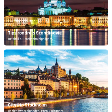
Bucketlist: de 10 kleurrijkste steden ter
wereld!
Welke steden kan jij nog toevoegen aan je bucketlist?
Tips rondreis Scandinavië
Helsinki & Stockholm highlights