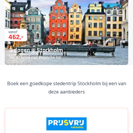
vanaf
462
,-
3 dagen @ Stockholm
Hip 4* hotel met Belgische bar
Er is iets mis gegaan...
Bij het zoeken naar deals is er iets misgegaan. Probeer
het later nog eens. Excuses voor het ongemak.
Bekijk alle vakanties