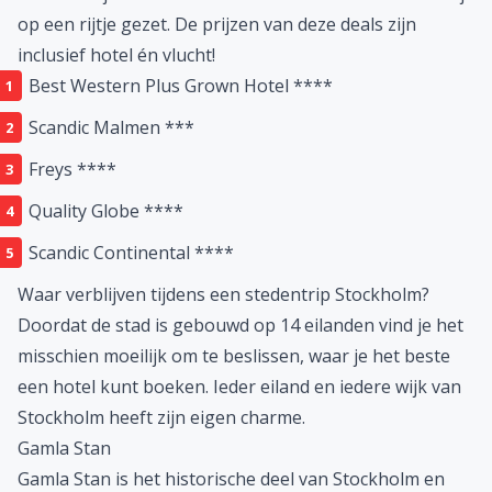
Top 5 hotels in Stockholm
Heb je een goedkoop vliegticket naar Stockholm
gevonden? Dan is het tijd om naar een goed hotel te
zoeken! Door het grote aanbod aan hotels in
Stockholm kan het wat tijd in beslag nemen om het
perfecte plekje te vinden. Om je op weg te helpen,
hebben wij onze 5 favoriete hotels in Stockholm voor je
op een rijtje gezet. De prijzen van deze deals zijn
inclusief hotel én vlucht!
Best Western Plus Grown Hotel ****
Scandic Malmen ***
Freys ****
Quality Globe ****
Scandic Continental ****