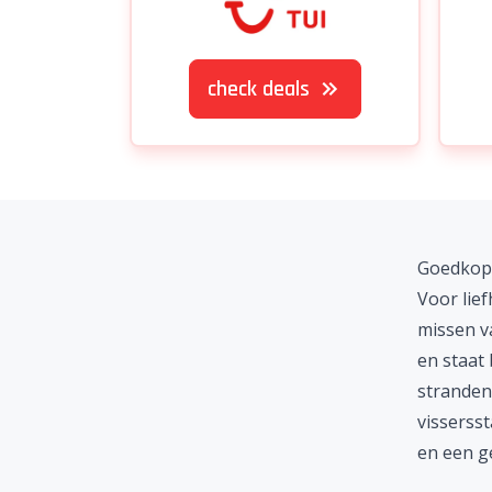
check deals
Goedkope
Voor lie
missen v
en staat
stranden.
visserss
en een ge