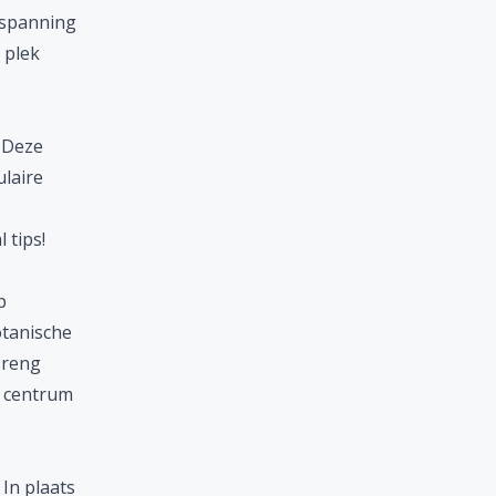
tspanning
 plek
. Deze
laire
 tips!
p
otanische
Breng
t centrum
In plaats