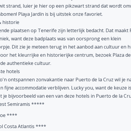
it strand, luier je hier op een pikzwart strand dat wordt om
omen! Playa Jardín is bij uitstek onze favoriet.
 historie
ende plaatsen op Tenerife zijn letterlijk bedacht. Dat maakt
uniek, want deze badplaats was van oorsprong een klein
rpje. Dit zie je meteen terug in het aanbod aan cultuur en hi
or het kleurrijke en historierijke centrum, bezoek Plaza de
 de authentieke cultuur.
te hotels
o'n ontspannen zonvakantie naar Puerto de la Cruz wil je na
n fijne accommodatie verblijven.
Lucky you
, want de keuze i
 je bijvoorbeeld van een van deze hotels in Puerto de la Cr
est Semiramis *****
oe ****
ol Costa Atlantis ****