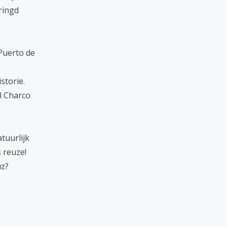
ringd
 Puerto de
storie.
l Charco
tuurlijk
s reuze!
uz?