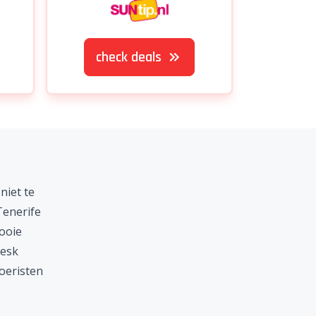
check deals
niet te
Tenerife
ooie
resk
oeristen