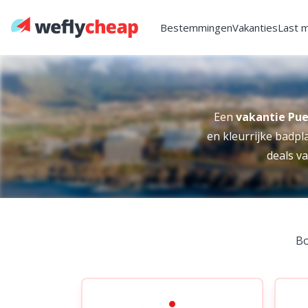
Bestemmingen
Vakanties
Last 
Een
vakantie Pue
en kleurrijke badpla
deals va
Bo