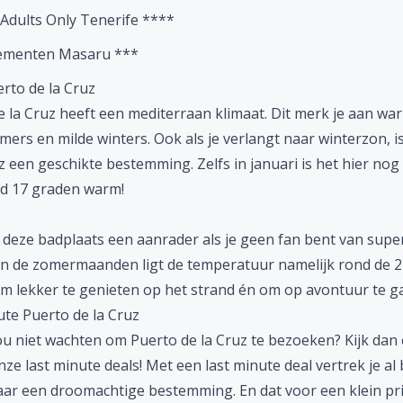
 Adults Only Tenerife ****
ementen Masaru ***
rto de la Cruz
e la Cruz heeft een mediterraan klimaat. Dit merk je aan wa
mers en milde winters. Ook als je verlangt naar
winterzon
, 
uz een geschikte bestemming. Zelfs in
januari
is het hier nog
d 17 graden warm!
s deze badplaats een aanrader als je geen fan bent van supe
In de zomermaanden ligt de temperatuur namelijk rond de 2
om lekker te genieten op het strand én om op avontuur te g
ute Puerto de la Cruz
ou niet wachten om Puerto de la Cruz te bezoeken? Kijk dan
onze
last minute deals
! Met een last minute deal vertrek je al
ar een droomachtige bestemming. En dat voor een klein prij