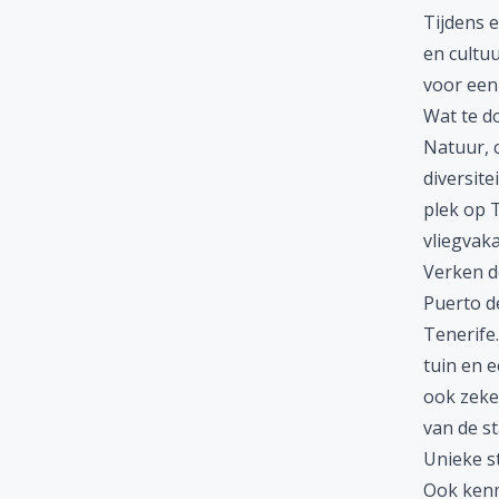
Tijdens 
en cultu
voor een 
Wat te do
Natuur, c
diversit
plek op T
vliegvak
Verken d
Puerto d
Tenerife
tuin en 
ook zeke
van de s
Unieke s
Ook kenm