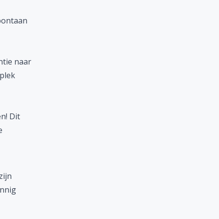
pontaan
ntie naar
 plek
n! Dit
e
zijn
innig