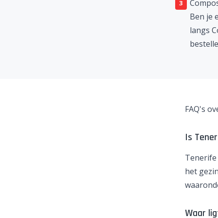
Compos
Ben je 
langs C
bestelle
FAQ's ov
Is Tener
Tenerife
het gezi
waarond
Waar lig