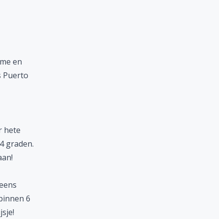
rme en
is Puerto
r hete
4 graden.
aan!
 eens
 binnen 6
sje!