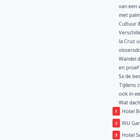
van een w
met palmb
Cultuur &
Verschill
la Cruz 
vissersdo
Wandel do
en proef
5x de bes
Tijdens z
ook in ee
Wat dacht
Hotel B
RIU Gar
Hotel S