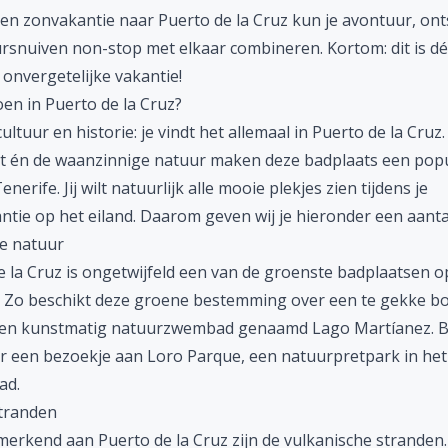
een
zonvakantie
naar Puerto de la Cruz kun je avontuur, on
ursnuiven non-stop met elkaar combineren. Kortom: dit is dé
onvergetelijke vakantie!
en in Puerto de la Cruz?
ultuur en historie: je vindt het allemaal in Puerto de la Cruz
eit én de waanzinnige natuur maken deze badplaats een popu
enerife. Jij wilt natuurlijk alle mooie plekjes zien tijdens je
antie
op het eiland. Daarom geven wij je hieronder een aantal
e natuur
e la Cruz is ongetwijfeld een van de groenste badplaatsen o
. Zo beschikt deze groene bestemming over een te gekke b
een kunstmatig natuurzwembad genaamd Lago Martíanez. 
r een bezoekje aan Loro Parque, een natuurpretpark in he
tad.
tranden
erkend aan Puerto de la Cruz zijn de vulkanische stranden. 