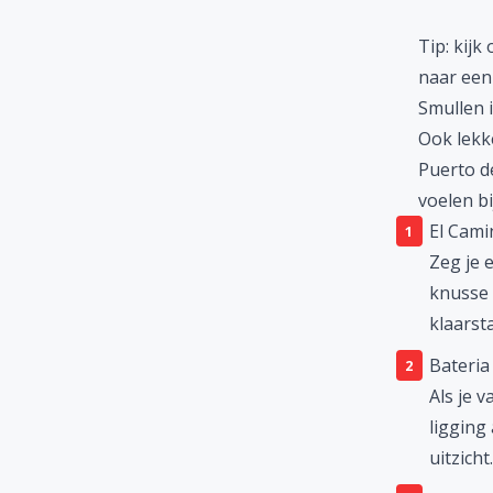
Tip: kijk
naar een
Smullen 
Ook lekk
Puerto de
voelen bi
El Cami
Zeg je 
knusse 
klaarsta
Bateria
Als je v
ligging
uitzicht.