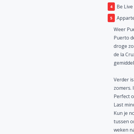
Be Live
A
ppart
Weer Pue
Puerto d
droge zo
de la Cr
gemiddel
Verder i
zomers. 
Perfect 
Last min
Kun je n
tussen 
weken na