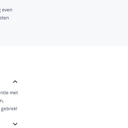
g even
eten
ntie met
n,
 gebrek!