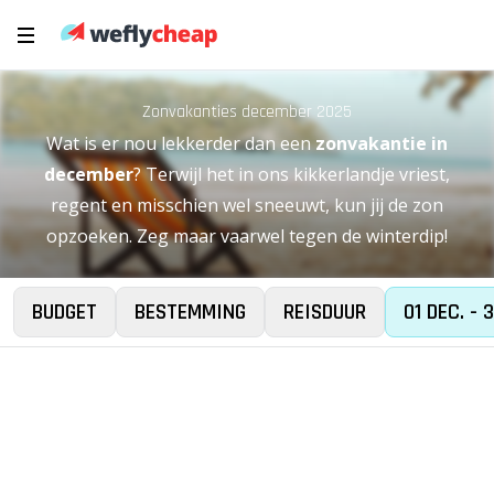
Zonvakanties december 2025
Wat is er nou lekkerder dan een
zonvakantie in
december
? Terwijl het in ons kikkerlandje vriest,
regent en misschien wel sneeuwt, kun jij de zon
opzoeken. Zeg maar vaarwel tegen de winterdip!
BUDGET
BESTEMMING
REISDUUR
01 DEC. - 