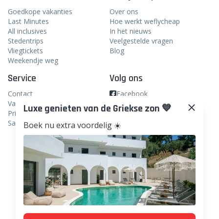
Goedkope vakanties
Over ons
Last Minutes
Hoe werkt weflycheap
All inclusives
In het nieuws
Stedentrips
Veelgestelde vragen
Vliegtickets
Blog
Weekendje weg
Service
Volg ons
Contact
Facebook
Vacatures
Luxe genieten van de Griekse zon 💙
Instagram
Privacy
Samenwerken
Boek nu extra voordelig ☀️
Linkedin
TikTok
Pinterest
WhatsApp