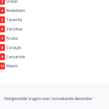
Dubai
Malediven
Tenerife
Zanzibar
Aruba
Curaçao
Lanzarote
Miami
Veelgestelde vragen over zonvakantie december