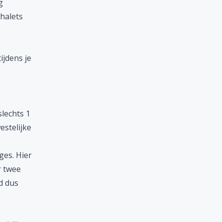
g
halets
ijdens je
lechts 1
estelijke
ges. Hier
r twee
d dus