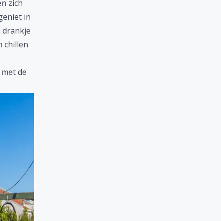
n zich
geniet in
n drankje
 chillen
 met de