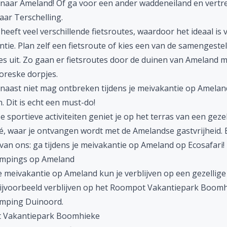
 naar Ameland
! Of ga voor een ander waddeneiland en vertr
aar Terschelling
.
eeft veel verschillende fietsroutes, waardoor het ideaal is 
ntie.
Plan zelf een fietsroute
of kies een van de samengeste
tes uit. Zo gaan er fietsroutes door de duinen van Ameland 
oreske dorpjes.
naast niet mag ontbreken tijdens je meivakantie op Ameland
 Dit is echt een must-do!
e sportieve activiteiten geniet je op het terras van een gezel
é, waar je ontvangen wordt met de Amelandse gastvrijheid. 
 van ons: ga tijdens je meivakantie op Ameland op Ecosafari!
ampings op Ameland
je meivakantie op Ameland kun je verblijven op een gezellig
bijvoorbeeld verblijven op het Roompot Vakantiepark Boom
amping Duinoord.
 Vakantiepark Boomhieke