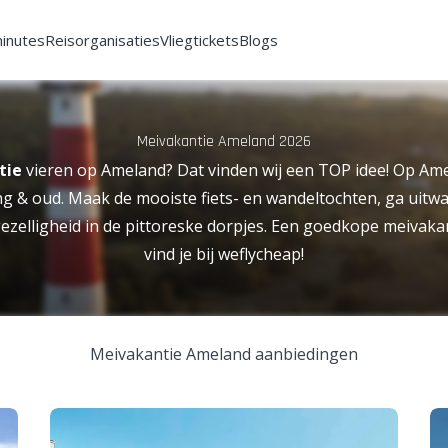
minutes
Reisorganisaties
Vliegtickets
Blogs
Meivakantie Ameland 2026
tie
vieren op Ameland? Dat vinden wij een TOP idee! Op Amel
ng & oud. Maak de mooiste fiets- en wandeltochten, ga uitwa
gezelligheid in de pittoreske dorpjes. Een goedkope meivak
vind je bij weflycheap!
Meivakantie Ameland aanbiedingen