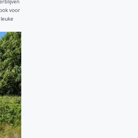
erblijven
 ook voor
 leuke