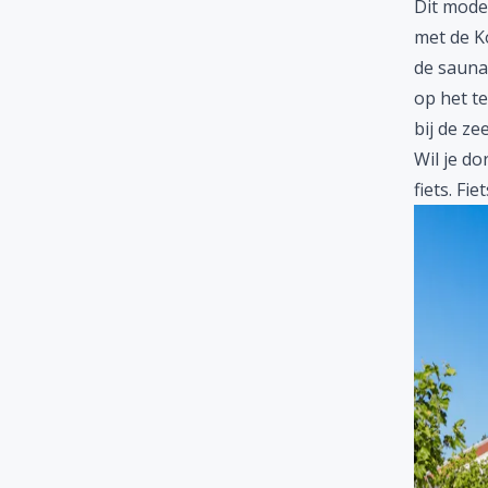
Dit moder
met de Ko
de sauna 
op het te
bij de zee
Wil je d
fiets. F