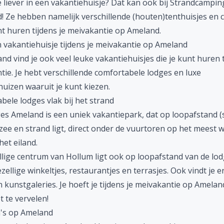
je liever in een vakantiehuisje? Dat kan ook bij Strandcampin
! Ze hebben namelijk verschillende (houten)tenthuisjes en c
nt huren tijdens je meivakantie op Ameland.
 vakantiehuisje tijdens je meivakantie op Ameland
d vind je ook veel leuke vakantiehuisjes die je kunt huren t
ie. Je hebt verschillende comfortabele lodges en luxe
uizen waaruit je kunt kiezen.
ele lodges vlak bij het strand
es Ameland is een uniek vakantiepark, dat op loopafstand (s
zee en strand ligt, direct onder de vuurtoren op het meest w
het eiland.
llige centrum van Hollum ligt ook op loopafstand van de lod
ezellige winkeltjes, restaurantjes en terrasjes. Ook vindt je e
kunstgaleries. Je hoeft je tijdens je meivakantie op Amelan
t te vervelen!
a's op Ameland