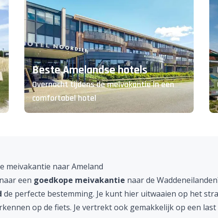
Beste Amelandse hotels
Overnacht tijdens de meivakantie in een
comfortabel hotel
 meivakantie naar Ameland
naar een
goedkope meivakantie
naar de
Waddeneilanden
d
de perfecte bestemming. Je kunt hier uitwaaien op het str
rkennen op de fiets. Je vertrekt ook gemakkelijk op een
last