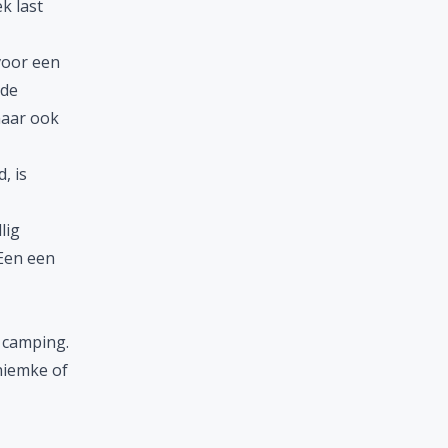
ek
last
voor een
lde
maar ook
, is
lig
Een een
e
camping
.
hiemke of