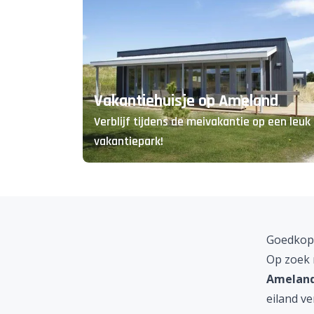
Vakantiehuisje op Ameland
Verblijf tijdens de meivakantie op een leuk
vakantiepark!
Goedkope
Op zoek 
Amelan
eiland ve