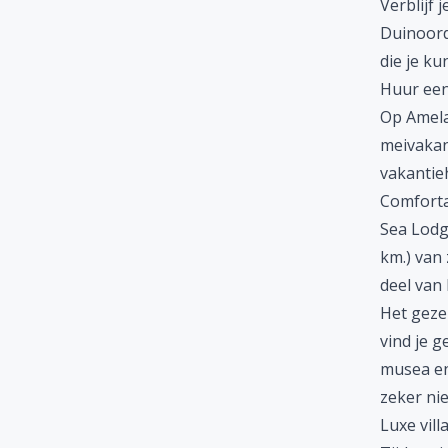
Verblijf 
Duinoord
die je ku
Huur een
Op Amelan
meivakant
vakantieh
Comfortab
Sea Lodg
km.) van 
deel van 
Het geze
vind je g
musea en 
zeker nie
Luxe vill