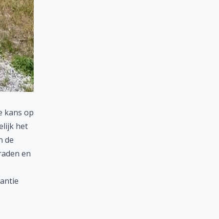
e kans op
lijk het
n de
raden en
kantie