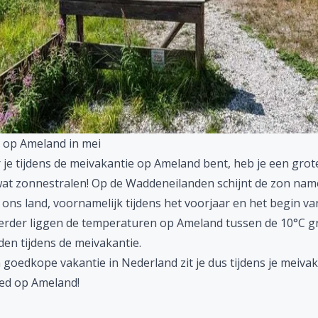
 op Ameland in mei
je tijdens de meivakantie op Ameland bent, heb je een grot
 wat zonnestralen! Op de Waddeneilanden schijnt de zon name
 ons land, voornamelijk tijdens het voorjaar en het begin va
erder liggen de temperaturen op Ameland tussen de 10°C g
den tijdens de meivakantie.
n
goedkope vakantie in Nederland
zit je dus tijdens je meiva
ed op Ameland!