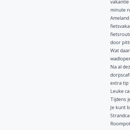
vakantie
minute n
Ameland h
fietsvaka
fietsrou
door pitt
Wat daar
wadlopen.
Na al dez
dorpscaf
extra tip
Leuke c
Tijdens 
Je kunt 
Strandc
Roompot