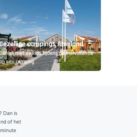
Gezellige campings Ameland
Geniet met de kids tijdens de meivakantie
op een camping
? Dan is
and of het
 minute