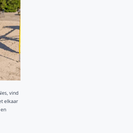
es, vind
t elkaar
 en