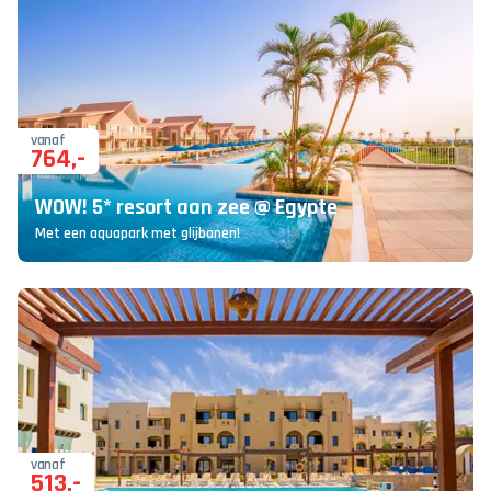
vanaf
764
,-
WOW! 5* resort aan zee @ Egypte
Met een aquapark met glijbanen!
vanaf
513
,-