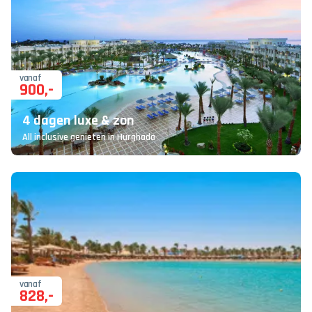
vanaf
900
,-
4 dagen luxe & zon
All inclusive genieten in Hurghada
vanaf
828
,-