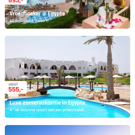
693
,-
Vroegboeker @ Egypte
All-inclusive 4* resort!
vanaf
555
,-
Luxe zomervakantie in Egypte
4* all-inclusive resort aan een privéstrand!