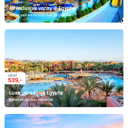
All inclusive vacay @ Egypte
Wauw: een waterpark met 35 glijbanen!
vanaf
539
,-
Luxe paradijsje Egypte
Genieten van het zonnetje!