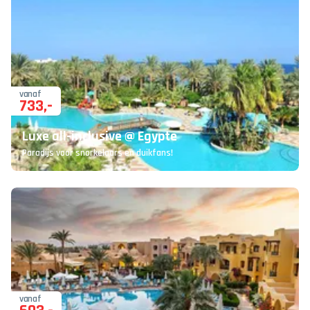
vanaf
733
,-
Luxe all-inclusive @ Egypte
Paradijs voor snorkelaars en duikfans!
vanaf