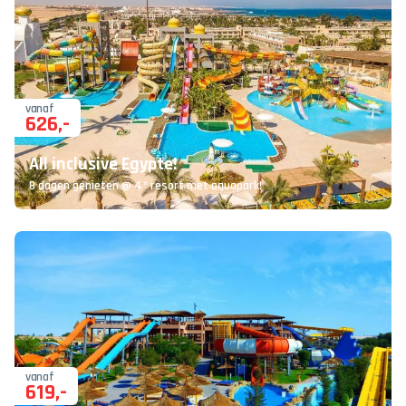
vanaf
626
,-
All inclusive Egypte!
8 dagen genieten @ 4* resort met aquapark!
vanaf
619
,-