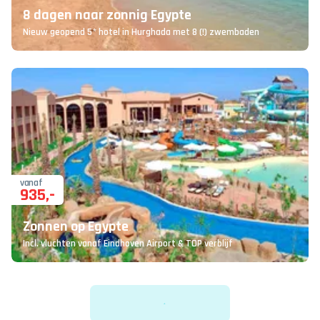
8 dagen naar zonnig Egypte
Nieuw geopend 5* hotel in Hurghada met 8 (!) zwembaden
vanaf
935
,-
Zonnen op Egypte
Incl. vluchten vanaf Eindhoven Airport & TOP verblijf