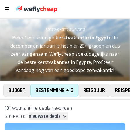
Kerstvakantie Egypte
Beleef een zonnige
kerstvakantie in Egypte
! In
december en januari is het hier 20+ graden en dus
zeer aangenaam. Weflycheap zoekt dagelijks naar
de beste kerstvakanties in Egypte. Profiteer
vandaag nog van een goedkope zonvakantie!
BUDGET
BESTEMMING + 6
REISDUUR
REISP
131
waanzinnige deal
s
gevonden
Sorteer op:
nieuwste deals