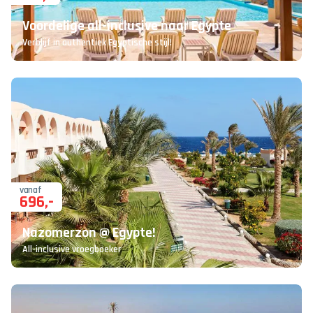
Voordelige all-inclusive naar Egypte
Verblijf in authentiek Egyptische stijl!
vanaf
696
,-
Nazomerzon @ Egypte!
All-inclusive vroegboeker