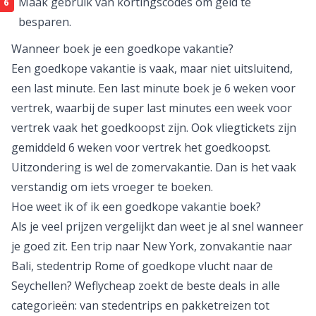
Weflycheap.nl doet dit elke dag voor jou.
Boek niet te vroeg, maar wacht op goede
last minute
.
Boek een pakketreis, dat is vaak veel goedkoper dan
alles los te boeken.
Boek met je creditcard. Zo ben je altijd verzekerd
mocht de organisatie failliet gaan.
Maak gebruik van
kortingscodes
om geld te
besparen.
Wanneer boek je een goedkope vakantie?
Een goedkope vakantie is vaak, maar niet uitsluitend,
een last minute. Een last minute boek je 6 weken voor
vertrek, waarbij de super last minutes een week voor
vertrek vaak het goedkoopst zijn. Ook
vliegtickets
zijn
gemiddeld 6 weken voor vertrek het goedkoopst.