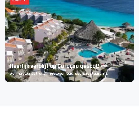
Voordelig naar het prachtige Lefkas 💙
Luxe villa’s en appartementen met privézwembad 😍
LUXE ✨
Heerlijk verblijf op Curaçao gespot! 👀
Aan het zandstrand, met zwembad, spa & restaurants