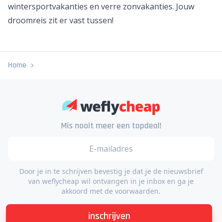
Uitzondering is wel de zomervakantie. Dan is het vaak
verstandig om iets vroeger te boeken.
Hoe weet ik of ik een goedkope vakantie boek?
Als je veel prijzen vergelijkt dan weet je al snel wanneer
je goed zit. Een trip naar New York, zonvakantie naar
Bali, stedentrip Rome of goedkope vlucht naar de
Seychellen? Weflycheap zoekt de beste deals in alle
categorieën: van
stedentrips
en pakketreizen tot
wintersportvakanties en verre zonvakanties. Jouw
droomreis zit er vast tussen!
Home