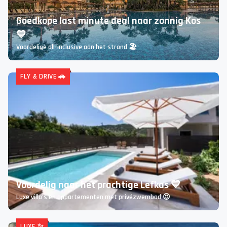
ALL-INCLUSIVE ☀️
Goedkope last minute deal naar zonnig Kos
💙
Voordelige all-inclusive aan het strand 🏖️
FLY & DRIVE 🚗