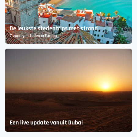
Malta ontdekken
De leukste activiteiten & must-do’s!
De leukste stedentrips met strand
7 zonnige steden in Europa