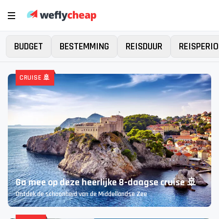
BUDGET
BESTEMMING
REISDUUR
REISPERIO
Er is iets mis gegaan...
Bij het zoeken naar deals is er iets misgegaan. Probeer
het later nog eens. Excuses voor het ongemak.
Bekijk alle vakanties
CRUISE 🚢