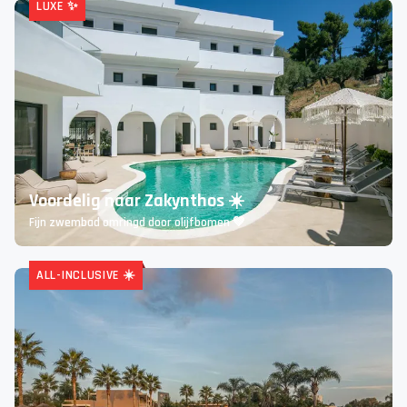
Ga mee op deze heerlijke 8-daagse cruise 🚢
Ontdek de schoonheid van de Middellandse Zee
LUXE ✨
Voordelig naar Zakynthos ☀️
Fijn zwembad omringd door olijfbomen 💚