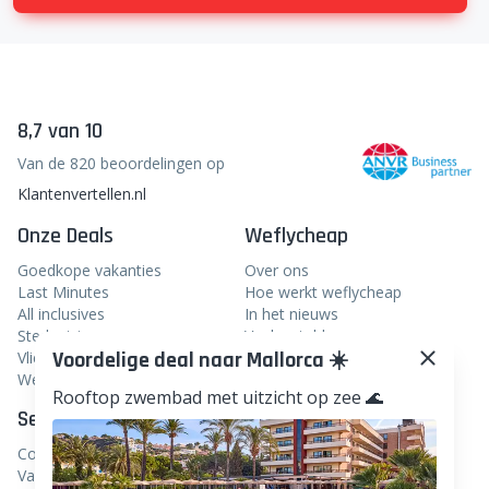
Mis nooit meer een topdeal!
Door je in te schrijven bevestig je dat je de nieuwsbrief
van weflycheap wil ontvangen in je inbox en ga je
akkoord met de voorwaarden.
inschrijven
Voordelige deal naar Mallorca ☀️
8,7 van 10
Rooftop zwembad met uitzicht op zee 🌊
Van de 820 beoordelingen op
Klantenvertellen.nl
Onze Deals
Weflycheap