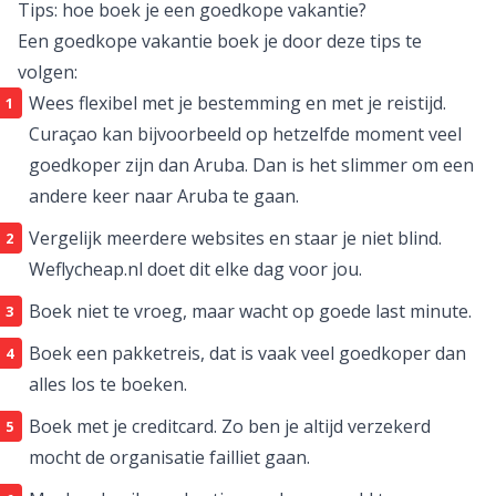
dag de websites van alle vakantie-aanbieders, op zoek
naar de beste deal voor jou!
Wat is een goedkope vakantie?
Een goedkope vakantie is een vakantie die goedkoper
is dan gemiddeld met een goede prijs-
kwaliteitverhouding. Dit kan een los vliegticket, een
complete pakketreis of een goedkoop weekendje weg
zijn. Op weflycheap.nl vind je het allemaal!
Tips: hoe boek je een goedkope vakantie?
Een goedkope vakantie boek je door deze tips te
volgen:
Wees flexibel met je bestemming en met je reistijd.
Curaçao kan bijvoorbeeld op hetzelfde moment veel
goedkoper zijn dan Aruba. Dan is het slimmer om een
andere keer naar Aruba te gaan.
Vergelijk meerdere websites en staar je niet blind.