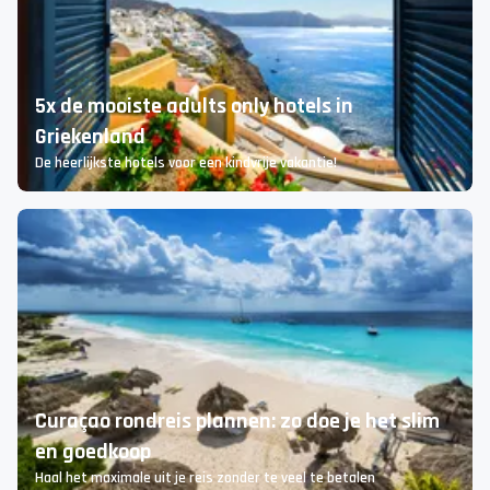
Zorgeloos parkeren bij Schiphol
Dit moet je weten
5x de mooiste adults only hotels in
Griekenland
De heerlijkste hotels voor een kindvrije vakantie!