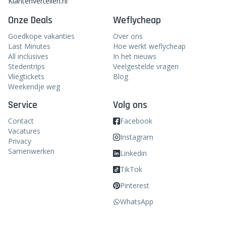
Klantenvertellen.nl
Onze Deals
Weflycheap
Goedkope vakanties
Over ons
Last Minutes
Hoe werkt weflycheap
All inclusives
In het nieuws
Stedentrips
Veelgestelde vragen
Vliegtickets
Blog
Weekendje weg
Service
Volg ons
Contact
Facebook
Vacatures
Instagram
Privacy
Samenwerken
Linkedin
TikTok
Pinterest
WhatsApp