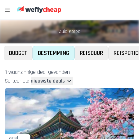
Zuid-Korea
BUDGET
BESTEMMING
REISDUUR
REISPERIO
1
waanzinnige deal
gevonden
Sorteer op:
nieuwste deals
vanaf