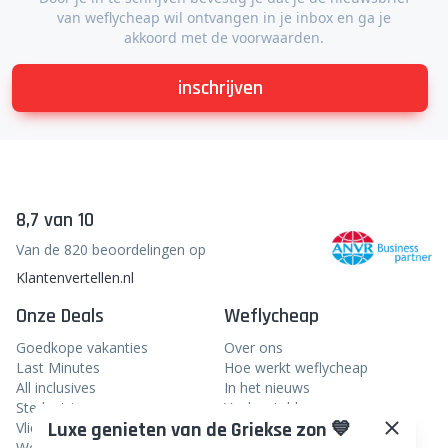
van weflycheap wil ontvangen in je inbox en ga je
akkoord met de voorwaarden.
inschrijven
8,7 van 10
Van de 820 beoordelingen op
Klantenvertellen.nl
Onze Deals
Weflycheap
Goedkope vakanties
Over ons
Last Minutes
Hoe werkt weflycheap
All inclusives
In het nieuws
Stedentrips
Veelgestelde vragen
Luxe genieten van de Griekse zon 💙
Vliegtickets
Blog
Weekendje weg