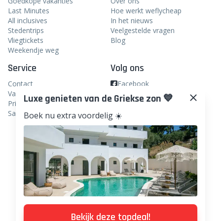
Goedkope vakanties
Over ons
Last Minutes
Hoe werkt weflycheap
All inclusives
In het nieuws
Stedentrips
Veelgestelde vragen
Vliegtickets
Blog
Weekendje weg
Service
Volg ons
Contact
Facebook
Vacatures
Luxe genieten van de Griekse zon 💙
Instagram
Privacy
Samenwerken
Boek nu extra voordelig ☀️
Linkedin
TikTok
Pinterest
WhatsApp
Bekijk deze topdeal!