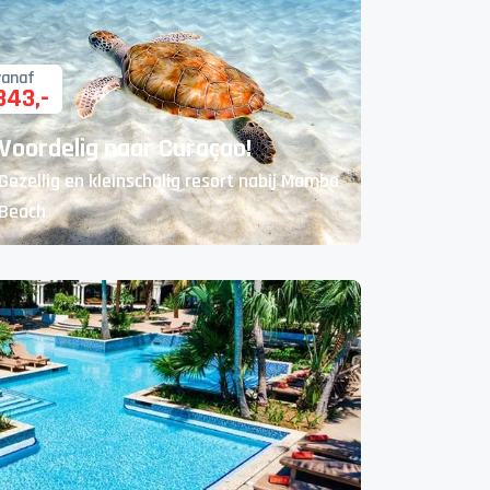
vanaf
843
,-
Voordelig naar Curaçao!
Gezellig en kleinschalig resort nabij Mambo
Beach