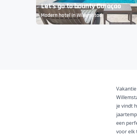
Let's go to bounty Curaçao
Modern hotel in Willemstad
Vakantie
Willemst
je vindt 
jaartemp
een perf
voor elk 