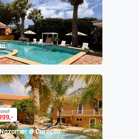
ao
vanaf
899
,-
Nazomer @ Curaçao