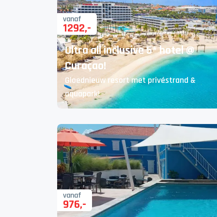
vanaf
1292
,-
Ultra all inclusive 5* hotel @
Curaçao!
Gloednieuw resort met privéstrand &
aquapark!
vanaf
976
,-