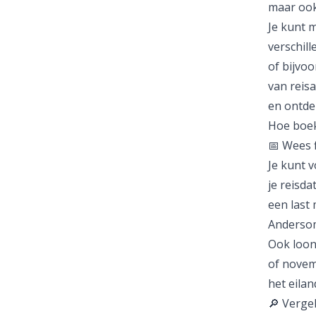
maar ook
Je kunt m
verschill
of bijvoo
van reisa
en ontde
Hoe boek
📅 Wees f
Je kunt v
je reisda
een last 
Andersom 
Ook loon
of novemb
het eilan
🔎 Vergel