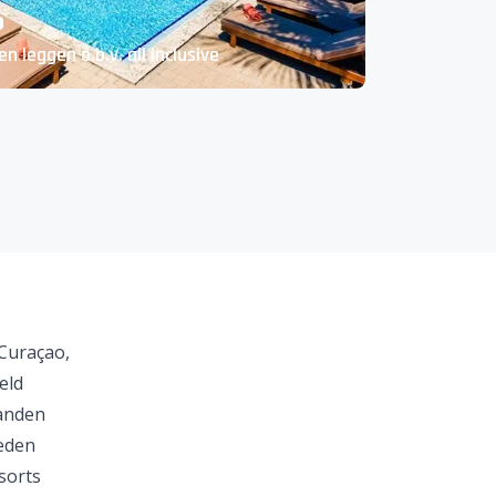
o
n leggen o.b.v. all inclusive
Curaçao
,
eld
anden
heden
esorts