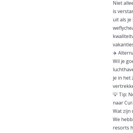
Niet alle
is verst
uit als j
weflychea
kwaliteit
vakanties
✈️ Altern
Wil je g
luchthav
je in het
vertrekk
💡 Tip: 
naar Cur
Wat zijn
We hebbe
resorts 