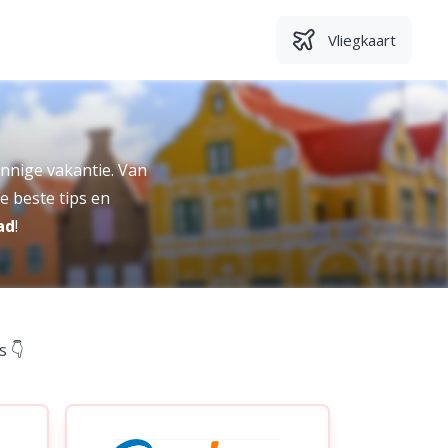
Vliegkaart
onnige vakantie. Van
e beste tips en
ad
!
s 👇