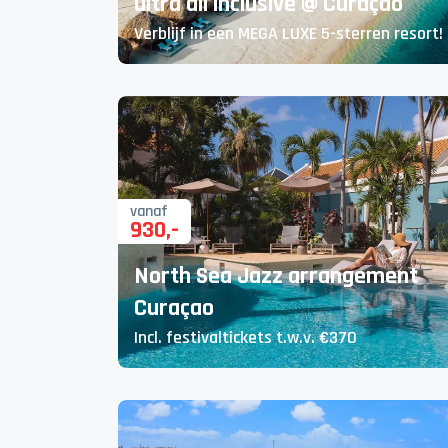
ultra all inclusive @ Curaçao
Verblijf in een MEGA LUXE 5-sterren resort!
vanaf
930
,-
North Sea Jazz arrangement
Curaçao
Incl. festivaltickets t.w.v. €370