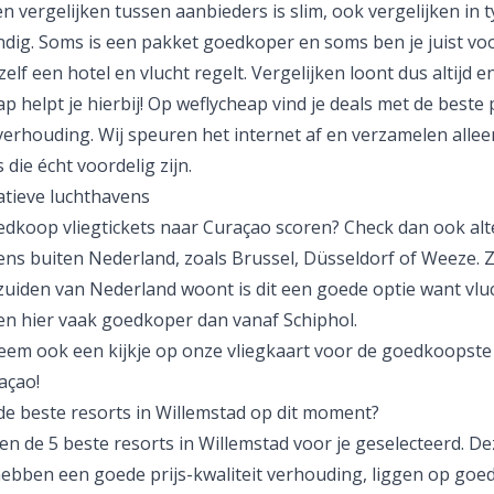
en vergelijken tussen aanbieders is slim, ook vergelijken in t
andig. Soms is een pakket goedkoper en soms ben je juist vo
e zelf een hotel en vlucht regelt. Vergelijken loont dus altijd e
p helpt je hierbij! Op weflycheap vind je deals met de beste p
verhouding. Wij speuren het internet af en verzamelen allee
 die écht voordelig zijn.
atieve luchthavens
oedkoop
vliegtickets naar Curaçao
scoren? Check dan ook alt
ens buiten Nederland, zoals Brussel, Düsseldorf of Weeze. Z
 zuiden van Nederland woont is dit een goede optie want vlu
en hier vaak goedkoper dan vanaf Schiphol.
Neem ook een kijkje op onze
vliegkaart
voor de goedkoopste 
açao!
 de beste resorts in Willemstad op dit moment?
n de 5 beste resorts in Willemstad voor je geselecteerd. De
hebben een goede prijs-kwaliteit verhouding, liggen op goe