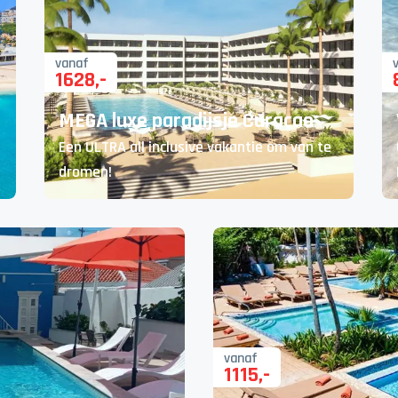
vanaf
1628
,-
MEGA luxe paradijsje Curaçao
Een ULTRA all inclusive vakantie om van te
dromen!
vanaf
1115
,-