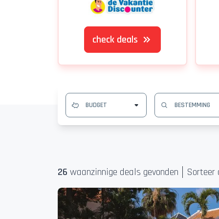
check deals
26
waanzinnige deal
s
gevonden
Sorteer 