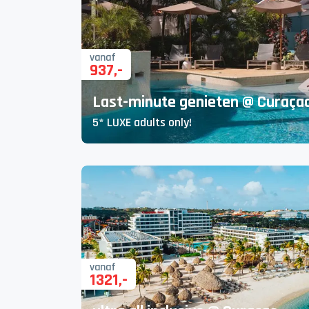
vanaf
937
,-
Last-minute genieten @ Curaça
5* LUXE adults only!
vanaf
1321
,-