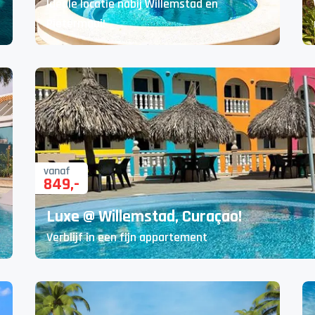
Ideale locatie nabij Willemstad en
Pietermaai!
vanaf
849
,-
Luxe @ Willemstad, Curaçao!
Verblijf in een fijn appartement