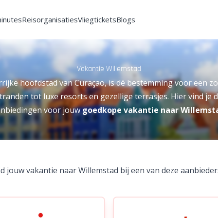
minutes
Reisorganisaties
Vliegtickets
Blogs
Vakantie Willemstad
rrijke hoofdstad van Curaçao, is dé bestemming voor een z
randen tot luxe resorts en gezellige terrasjes. Hier vind je d
nbiedingen voor jouw
goedkope vakantie naar Willemst
d jouw vakantie naar Willemstad bij een van deze aanbieder