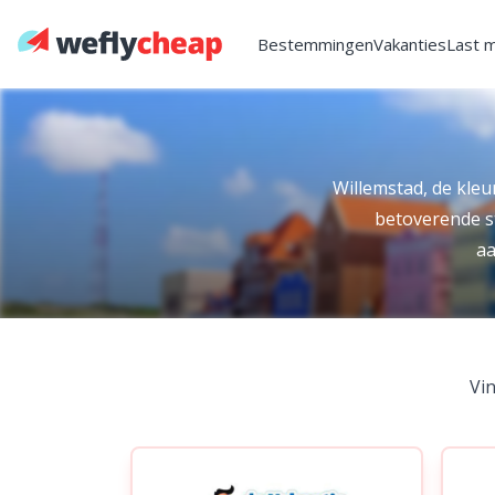
Bestemmingen
Vakanties
Last 
Willemstad, de kleu
betoverende st
aa
Vin