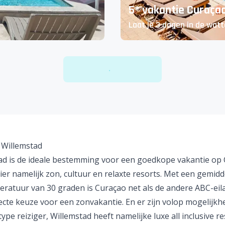
5* vakantie Curaça
Laat je 3 dagen in de watte
 Willemstad
ad is de ideale bestemming voor een
goedkope vakantie op 
hier namelijk zon, cultuur en relaxte resorts. Met een gemidd
eratuur van 30 graden is Curaçao net als de andere
ABC-eil
ecte keuze voor een zonvakantie. En er zijn volop mogelijk
type reiziger, Willemstad heeft namelijke luxe all inclusive r