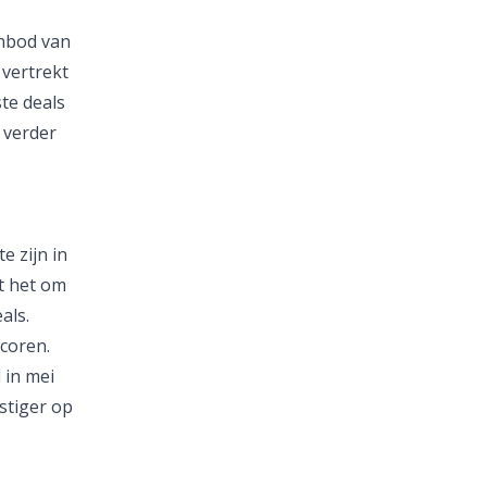
anbod van
 vertrekt
te deals
 verder
e zijn in
nt het om
als.
scoren.
 in mei
stiger op