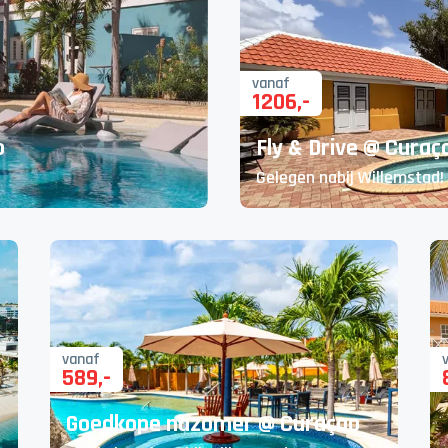
vanaf
1206
,-
o
Fly & Drive @ Curaç
Gelegen nabij Willemstad!
vanaf
589
,-
Goedkope nazomer @ Curaçao