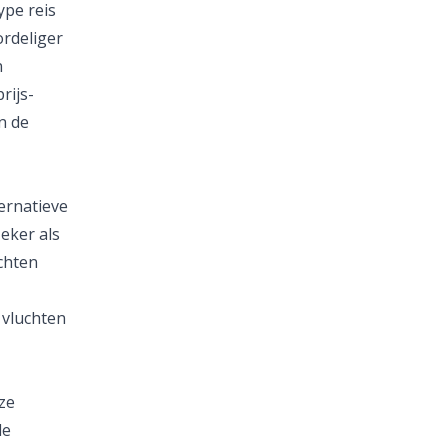
ype reis
ordeliger
n
rijs-
n de
ernatieve
eker als
chten
vluchten
ze
de