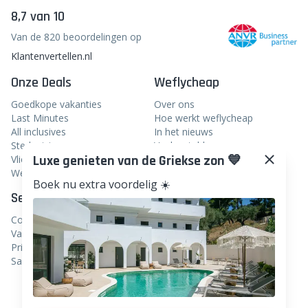
8,7 van 10
Van de 820 beoordelingen op
Klantenvertellen.nl
Onze Deals
Weflycheap
Goedkope vakanties
Over ons
Last Minutes
Hoe werkt weflycheap
All inclusives
In het nieuws
Stedentrips
Veelgestelde vragen
Luxe genieten van de Griekse zon 💙
Vliegtickets
Blog
Weekendje weg
Boek nu extra voordelig ☀️
Service
Volg ons
Contact
Facebook
Vacatures
Instagram
Privacy
Samenwerken
Linkedin
TikTok
Pinterest