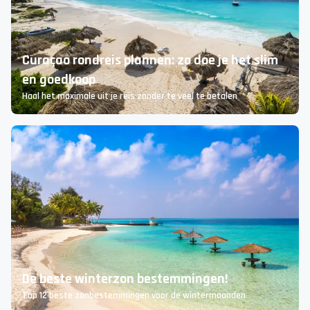
Curaçao rondreis plannen: zo doe je het slim
en goedkoop
Haal het maximale uit je reis zonder te veel te betalen
De beste winterzon bestemmingen!
Top 12 beste zonbestemmingen voor de wintermaanden