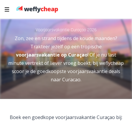
Voorjaarsvakantie Curaçao 2026
Zon, zee en strand tijdens de koude maanden?
Trakteer jezelf op een tropische
voorjaarsvakantie op
Curaçao
! Of je nu last
minute vertrekt of liever vroeg boekt, bij weflycheap
scoor je de goedkoopste voorjaarsvakantie deals
naar Curacao.
Boek een goedkope voorjaarsvakantie Curaçao bij: