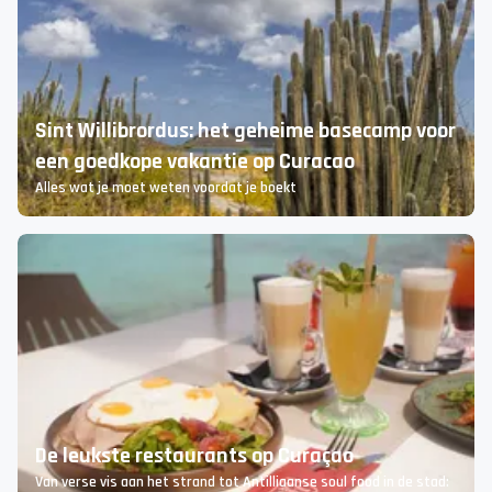
Sint Willibrordus: het geheime basecamp voor
een goedkope vakantie op Curacao
Alles wat je moet weten voordat je boekt
De leukste restaurants op Curaçao