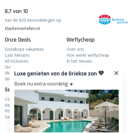
8,7 van 10
Van de 820 beoordelingen op
Klantenvertellen.nl
Onze Deals
Weflycheap
Goedkope vakanties
Over ons
Last Minutes
Hoe werkt weflycheap
All inclusives
In het nieuws
Stedentrips
Veelgestelde vragen
Luxe genieten van de Griekse zon 💙
Vliegtickets
Blog
Boek nu extra voordelig ☀️
Weekendje weg
Service
Volg ons
Contact
Facebook
Vacatures
Instagram
Privacy
Samenwerken
Linkedin
TikTok