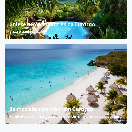
Unieke accommodaties op Curaçao
Onze 5 aanraders
De mooiste stranden van Curaçao
Parelwitte stranden, azuurblauw water en wuivende palmbomen