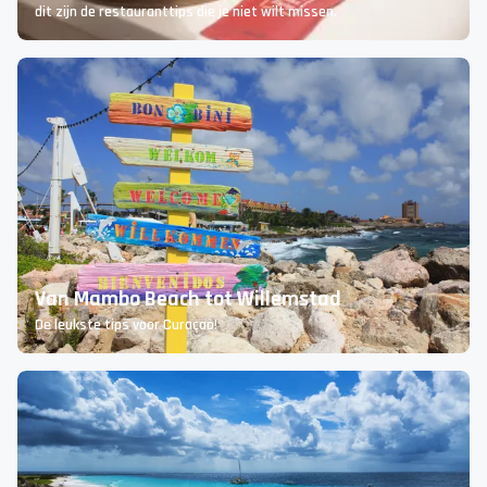
Van verse vis aan het strand tot Antilliaanse soul food in de stad:
dit zijn de restauranttips die je niet wilt missen.
Van Mambo Beach tot Willemstad
De leukste tips voor Curaçao!