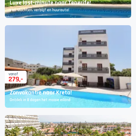
Luxe last-minute naar Tenerife!
Incl. vluchten, verblijf en huurauto!
vanaf
279
,-
Zonvakantie naar Kreta!
Ontdek in 8 dagen het mooie eiland