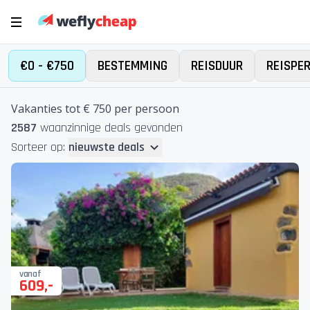
€0 - €750
BESTEMMING
REISDUUR
REISPE
Vakanties tot € 750 per persoon
2587
waanzinnige deal
s
gevonden
Sorteer op:
nieuwste deals
vanaf
609
,-