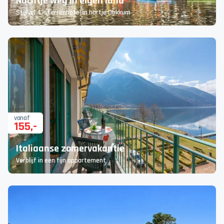
Nachtje weg in eigen land
Stijlvol 4-sterrenhotel in hartje Dokkum
vanaf
155
,-
Italiaanse zomervakantie
Verblijf in een fijn appartement