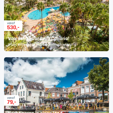
vanaf
530
,-
Voordelig naar Gran Canaria!
Gratis entree tot een groot wellnesscenter!
vanaf
79
,-