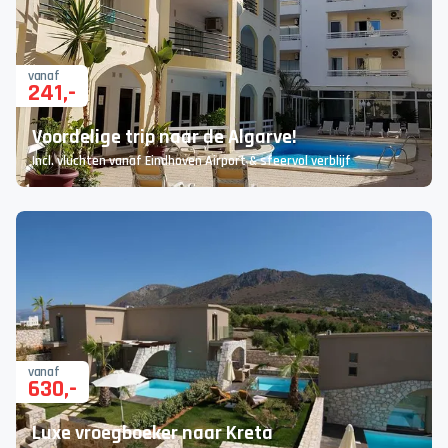
vanaf
241
,-
Voordelige trip naar de Algarve!
Incl. vluchten vanaf Eindhoven Airport & sfeervol verblijf
vanaf
630
,-
Luxe vroegboeker naar Kreta