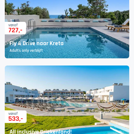
vanaf
727
,-
Fly & Drive naar Kreta
Adults only verblijf!
vanaf
533
,-
All inclusive Griekenland!