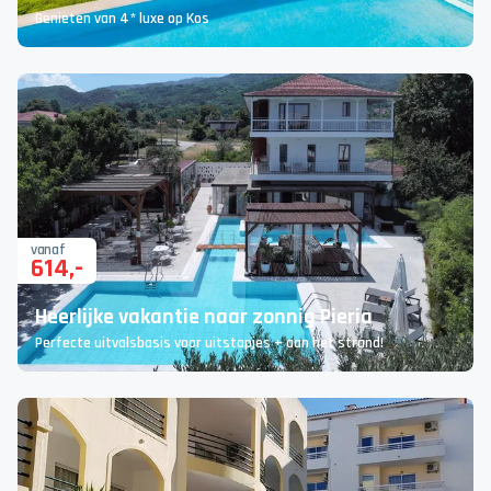
Genieten van 4* luxe op Kos
vanaf
614
,-
Heerlijke vakantie naar zonnig Pieria
Perfecte uitvalsbasis voor uitstapjes + aan het strand!