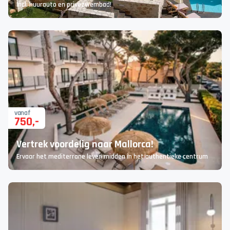
Incl. huurauto en privézwembad!
vanaf
750
,-
Vertrek voordelig naar Mallorca!
Ervaar het mediterrane leven midden in het authentieke centrum