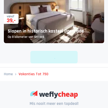
vanaf
39
,-
Slapen in historisch kasteel Doenrade
Op 8 kilometer van Sittard
Home
Vakanties Tot 750
Mis nooit meer een topdeal!