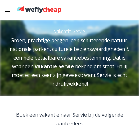
Vakantie Servië
Groen, prachtige bergen, een schitterende natuur,
nationale parken, culturele bezienswaardigheden &
een hele betaalbare vakantiebestemming. Dat is
waar een
vakantie Servië
bekend om staat. En jij
moet er een keer zijn geweest: want Servië is écht
indrukwekkend!
Boek een vakantie naar Servië bij de volgende
aanbieders