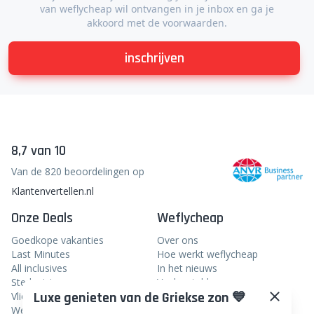
van weflycheap wil ontvangen in je inbox en ga je
akkoord met de voorwaarden.
inschrijven
8,7 van 10
Van de 820 beoordelingen op
Klantenvertellen.nl
Onze Deals
Weflycheap
Goedkope vakanties
Over ons
Last Minutes
Hoe werkt weflycheap
All inclusives
In het nieuws
Stedentrips
Veelgestelde vragen
Luxe genieten van de Griekse zon 💙
Vliegtickets
Blog
Weekendje weg