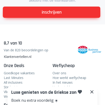
akkoord met de voorwaarden.
inschrijven
8,7 van 10
Van de 820 beoordelingen op
Klantenvertellen.nl
Onze Deals
Weflycheap
Goedkope vakanties
Over ons
Last Minutes
Hoe werkt weflycheap
All inclusives
In het nieuws
Stedentrips
Veelgestelde vragen
Luxe genieten van de Griekse zon 💙
Vliegtickets
Blog
Weekendje weg
Boek nu extra voordelig ☀️