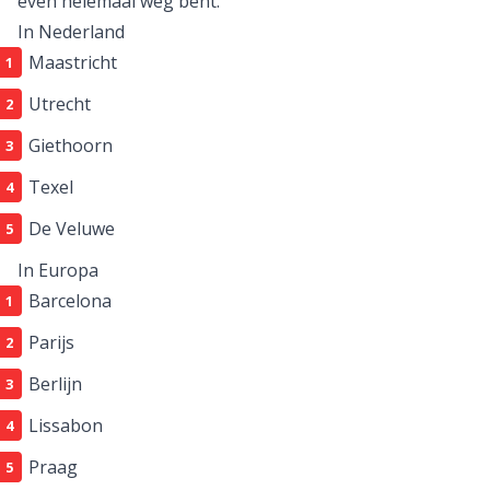
even helemaal weg bent.
In Nederland
Maastricht
Utrecht
Giethoorn
Texel
De Veluwe
In Europa
Barcelona
Parijs
Berlijn
Lissabon
Praag