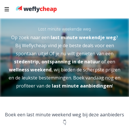
Last minute weekendje weg
Op zoek naar een
last minute weekendje weg
?
Bij Weflycheap vind je de beste deals voor een
spontaan uitje! Of je nu wilt genieten van een
stedentrip, ontspanning in de natuur
of een
wellness weekend
, wij bieden de scherpste prijzen
en de leukste bestemmingen. Boek vandaag nog en
profiteer van de
last minute aanbiedingen
!
Boek een last minute weekend weg bij deze aanbieders
👇