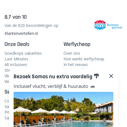
8,7 van 10
Van de 820 beoordelingen op
Klantenvertellen.nl
Onze Deals
Weflycheap
Goedkope vakanties
Over ons
Last Minutes
Hoe werkt weflycheap
All inclusives
In het nieuws
Stedentrips
Veelgestelde vragen
Bezoek Samos nu extra voordelig 🌴
Vliegtickets
Blog
Weekendje weg
Inclusief vlucht, verblijf & huurauto 🚗
Service
Volg ons
Contact
Facebook
Vacatures
Instagram
Privacy
Samenwerken
Linkedin