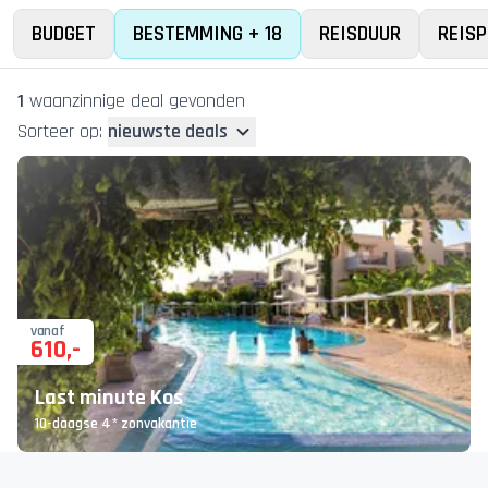
BUDGET
BESTEMMING + 18
REISDUUR
REISP
1
waanzinnige deal
gevonden
Sorteer op:
nieuwste deals
vanaf
610
,-
Last minute Kos
10-daagse 4* zonvakantie