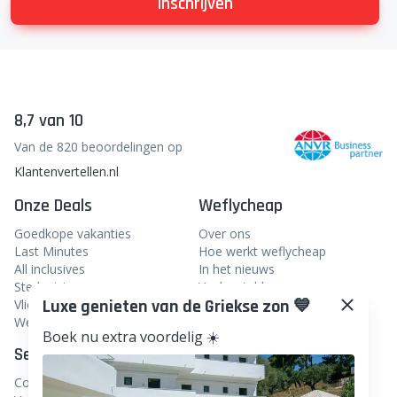
inschrijven
8,7 van 10
Van de 820 beoordelingen op
Klantenvertellen.nl
Onze Deals
Weflycheap
Goedkope vakanties
Over ons
Last Minutes
Hoe werkt weflycheap
All inclusives
In het nieuws
Stedentrips
Veelgestelde vragen
Luxe genieten van de Griekse zon 💙
Vliegtickets
Blog
Weekendje weg
Boek nu extra voordelig ☀️
Service
Volg ons
Contact
Facebook