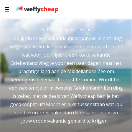
Korte vakantie Griekenland
Heb jij zin in een vakantie maar kan/wil je niet lang
weg? Dan is een korte vakantie Griekenland is echt
wat voor jou. Tijdens een korte vakantie
Griekenland vlieg je voor een paar dagen naar het
prachtige land aan de Middellandse Zee om
vervolgens helemaal tot rust te komen. Wordt het
een weekendje of midweekje Griekenland? Één ding
is zeker, met de deals van Weflycheap ben je het
goedkoopst uit! Mocht er niks tussenstaan wat jou
kan bekoren? Schakel dan de reisalert in om zo
jouw droomvakantie gemaild te krijgen.