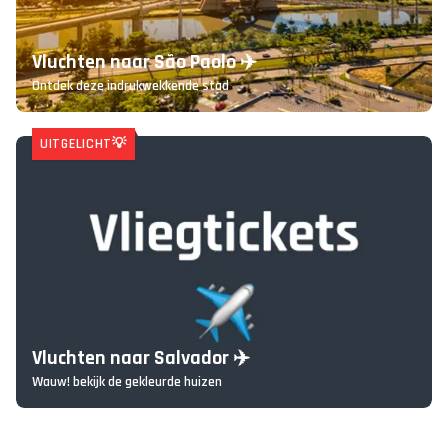
Vluchten naar São Paolo ✈️
Ontdek deze indrukwekkende stad
UITGELICHT💡
Vluchten naar Salvador ✈️
Wauw! bekijk de gekleurde huizen