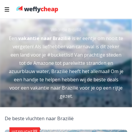
Vakantie Brazilië
Een
vakantie naar Brazilië
is er eentje om nooit te
vergeten! Als liefhebber van carnaval is dit zeker
een land voor je #bucketlist! Van prachtige steden
tot de Amazone tot parelwitte stranden en
azuurblauw water, Brazilië heeft het allemaal! Om je
een handje te helpen hebben wij de beste deals
voor een vakantie naar Brazilië voor je op een rijtje
gezet.
De beste vluchten naar Brazilië