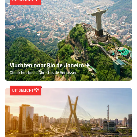
UITGELICHT💡
Vluchten naar Rio de Janeiro ✈️
Check het beeld Christus de Verlosser
UITGELICHT💡