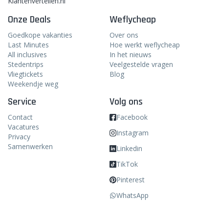
Klantenvertellen.nl
Onze Deals
Weflycheap
Goedkope vakanties
Over ons
Last Minutes
Hoe werkt weflycheap
All inclusives
In het nieuws
Stedentrips
Veelgestelde vragen
Vliegtickets
Blog
Weekendje weg
Service
Volg ons
Contact
Facebook
Vacatures
Instagram
Privacy
Samenwerken
Linkedin
TikTok
Pinterest
WhatsApp