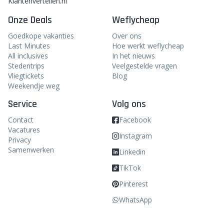
Klantenvertellen.nl
Onze Deals
Weflycheap
Goedkope vakanties
Over ons
Last Minutes
Hoe werkt weflycheap
All inclusives
In het nieuws
Stedentrips
Veelgestelde vragen
Vliegtickets
Blog
Weekendje weg
Service
Volg ons
Contact
Facebook
Vacatures
Instagram
Privacy
Samenwerken
Linkedin
TikTok
Pinterest
WhatsApp