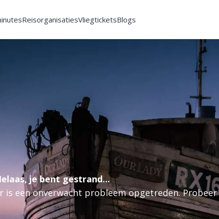
minutes
Reisorganisaties
Vliegtickets
Blogs
elaas, je bent gestrand...
r is een onverwacht probleem opgetreden. Probeer 