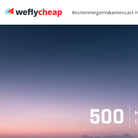
Bestemmingen
Vakanties
Last 
500
H
E