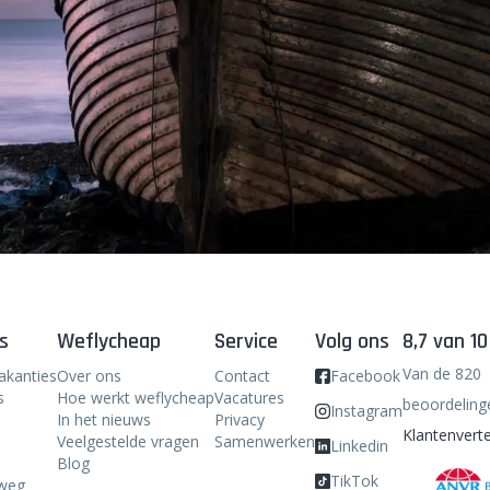
s
Weflycheap
Service
Volg ons
8,7 van 10
Van de 820
akanties
Over ons
Contact
Facebook
s
Hoe werkt weflycheap
Vacatures
beoordeling
Instagram
In het nieuws
Privacy
Klantenverte
Veelgestelde vragen
Samenwerken
Linkedin
Blog
TikTok
weg