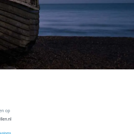
en op
llen.nl