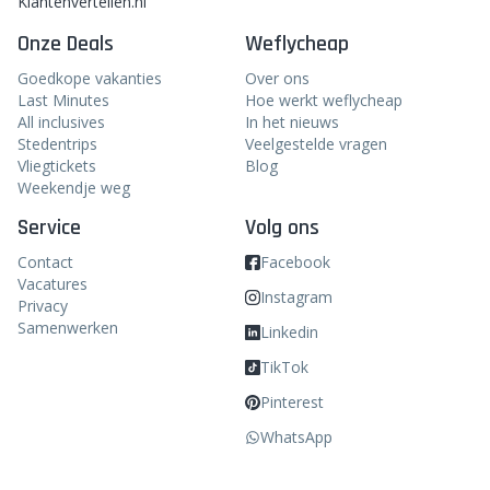
Klantenvertellen.nl
Onze Deals
Weflycheap
Goedkope vakanties
Over ons
Last Minutes
Hoe werkt weflycheap
All inclusives
In het nieuws
Stedentrips
Veelgestelde vragen
Vliegtickets
Blog
Weekendje weg
Service
Volg ons
Contact
Facebook
Vacatures
Instagram
Privacy
Samenwerken
Linkedin
TikTok
Pinterest
WhatsApp